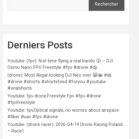
Rechercher
Derniers Posts
Youtube: (fpv): first time flying a real bando 😮 – DJI
Osmo Nano FPV Freestyle #fpv #drone #dji
(drone): Most illegal-looking DJI Neo ever 😹🚁 #dji
#drone #shorts #shortsfeed #foryou #youtube
#viralshorts
Youtube: fpv drone,Freestyle Fpv #fpv #drone
#fpvfreestyle
Youtube: fpv,Optical signals, no worries about airspace
#fiber #uav #fpv #drone
Youtube: (drone racer): 2026-04-19 Drone Racing Poland
– Race1