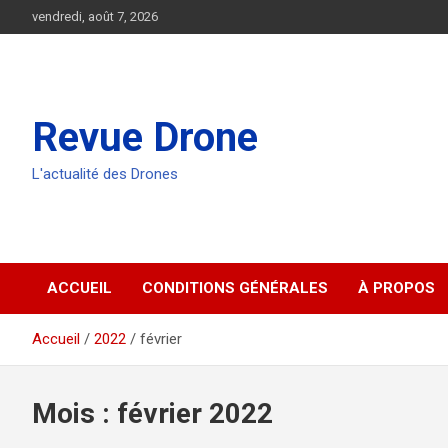
Aller
vendredi, août 7, 2026
au
contenu
Revue Drone
L'actualité des Drones
ACCUEIL
CONDITIONS GÉNÉRALES
À PROPOS
Accueil
2022
février
Mois :
février 2022