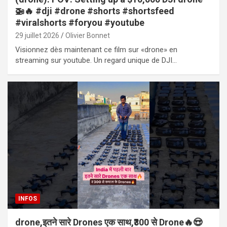
🚁🔥 #dji #drone #shorts #shortsfeed
#viralshorts #foryou #youtube
29 juillet 2026
Olivier Bonnet
Visionnez dès maintenant ce film sur «drone» en
streaming sur youtube. Un regard unique de DJI…
INFOS
drone,इतने सारे Drones एक साथ,₹300 से Drone🔥😍