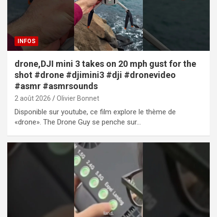
INFOS
drone,DJI mini 3 takes on 20 mph gust for the
shot #drone #djimini3 #dji #dronevideo
#asmr #asmrsounds
2 août 2026
Olivier Bonnet
Disponible sur youtube, ce film explore le thème de
«drone». The Drone Guy se penche sur…