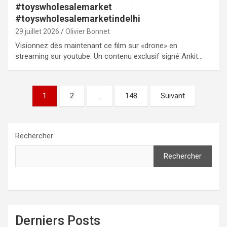
#toyswholesalemarket
#toyswholesalemarketindelhi
29 juillet 2026
Olivier Bonnet
Visionnez dès maintenant ce film sur «drone» en
streaming sur youtube. Un contenu exclusif signé Ankit…
Pagination
1
2
…
148
Suivant
des
publications
Rechercher
Rechercher
Derniers Posts