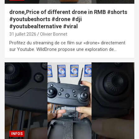
drone,Price of different drone in RMB #shorts
#youtubeshorts #drone #dji
#youtubealternative #viral
31 juillet 2026
Olivier Bonnet
Profitez du streaming de ce film sur «drone» directement
sur Youtube. WildDrone propose une exploration de…
INFOS