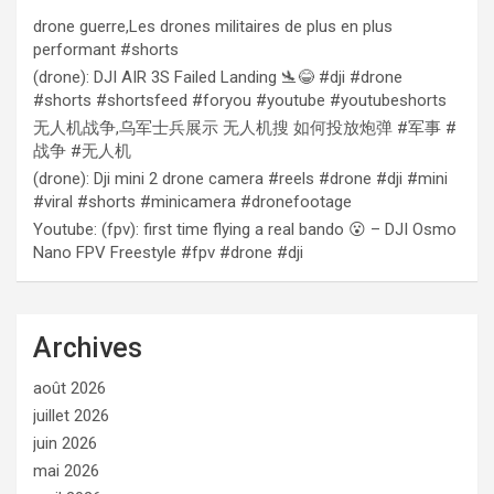
drone guerre,Les drones militaires de plus en plus
performant #shorts
(drone): DJI AIR 3S Failed Landing 🛬😂 #dji #drone
#shorts #shortsfeed #foryou #youtube #youtubeshorts
无人机战争,乌军士兵展示 无人机搜 如何投放炮弹 #军事 #
战争 #无人机
(drone): Dji mini 2 drone camera #reels #drone #dji #mini
#viral #shorts #minicamera #dronefootage
Youtube: (fpv): first time flying a real bando 😮 – DJI Osmo
Nano FPV Freestyle #fpv #drone #dji
Archives
août 2026
juillet 2026
juin 2026
mai 2026