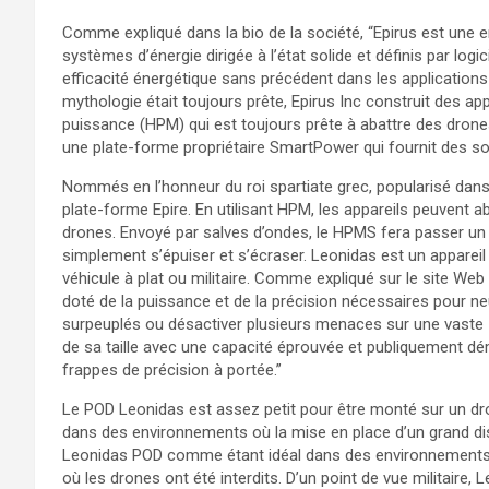
Comme expliqué dans la bio de la société, “Epirus est une 
systèmes d’énergie dirigée à l’état solide et définis par log
efficacité énergétique sans précédent dans les application
mythologie était toujours prête, Epirus Inc construit des ap
puissance (HPM) qui est toujours prête à abattre des drones 
une plate-forme propriétaire SmartPower qui fournit des so
Nommés en l’honneur du roi spartiate grec, popularisé dans 
plate-forme Epire. En utilisant HPM, les appareils peuvent 
drones. Envoyé par salves d’ondes, le HPMS fera passer un 
simplement s’épuiser et s’écraser. Leonidas est un appareil 
véhicule à plat ou militaire. Comme expliqué sur le site Web
doté de la puissance et de la précision nécessaires pour n
surpeuplés ou désactiver plusieurs menaces sur une vaste 
de sa taille avec une capacité éprouvée et publiquement d
frappes de précision à portée.”
Le POD Leonidas est assez petit pour être monté sur un dron
dans des environnements où la mise en place d’un grand disp
Leonidas POD comme étant idéal dans des environnements
où les drones ont été interdits. D’un point de vue militaire,