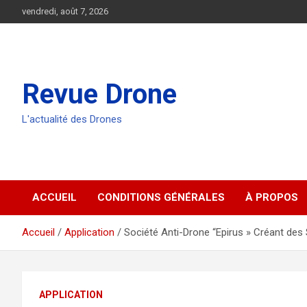
Aller
vendredi, août 7, 2026
au
contenu
Revue Drone
L'actualité des Drones
ACCUEIL
CONDITIONS GÉNÉRALES
À PROPOS
Accueil
Application
Société Anti-Drone “Epirus » Créant des 
APPLICATION