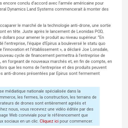
as encore conclu d’accord avec l’armée américaine pour
eneral Dynamics Land Systems commencerait à monter des
caparer le marché de la technologie anti-drone, une sortie
s sont en tête. Juste après le lancement de Leonidas POD,
 dollars pour amener le produit au niveau supérieur. ”En
l’entreprise, l’équipe d’Epirus a bouleversé le statu quo
 l’innovation et l’établissement », a déclaré Joe Lonsdale,
e nouveau cycle de financement permettra à l’entreprise de
re, en forgeant de nouveaux marchés et, en fin de compte, en
lors que les noms de l’entreprise et des produits peuvent
mes anti-drones présentées par Epirus sont fermement
e médiatique nationale spécialisée dans la
ommerce, les fermes, la construction, les terrains de
pérateurs de drones sont entièrement agréés et
hez nous, vous recevrez une vidéo éditée par des
 page Web conviviale pour le référencement que
ux sociaux en un clic.
Cliquez ici
pour commencer.