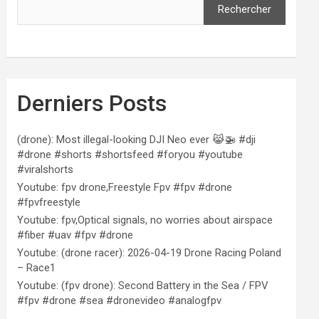
Rechercher
Derniers Posts
(drone): Most illegal-looking DJI Neo ever 😹🚁 #dji
#drone #shorts #shortsfeed #foryou #youtube
#viralshorts
Youtube: fpv drone,Freestyle Fpv #fpv #drone
#fpvfreestyle
Youtube: fpv,Optical signals, no worries about airspace
#fiber #uav #fpv #drone
Youtube: (drone racer): 2026-04-19 Drone Racing Poland
– Race1
Youtube: (fpv drone): Second Battery in the Sea / FPV
#fpv #drone #sea #dronevideo #analogfpv