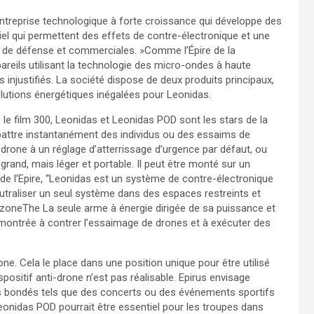
entreprise technologique à forte croissance qui développe des
iciel qui permettent des effets de contre-électronique et une
s de défense et commerciales. »Comme l’Épire de la
pareils utilisant la technologie des micro-ondes à haute
injustifiés. La société dispose de deux produits principaux,
lutions énergétiques inégalées pour Leonidas.
le film 300, Leonidas et Leonidas POD sont les stars de la
abattre instantanément des individus ou des essaims de
drone à un réglage d’atterrissage d’urgence par défaut, ou
grand, mais léger et portable. Il peut être monté sur un
 de l’Epire, “Leonidas est un système de contre-électronique
eutraliser un seul système dans des espaces restreints et
zoneThe La seule arme à énergie dirigée de sa puissance et
émontrée à contrer l’essaimage de drones et à exécuter des
e. Cela le place dans une position unique pour être utilisé
ositif anti-drone n’est pas réalisable. Epirus envisage
 bondés tels que des concerts ou des événements sportifs
 Leonidas POD pourrait être essentiel pour les troupes dans