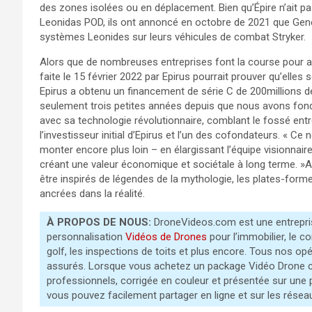
des zones isolées ou en déplacement. Bien qu’Épire n’ait p
Leonidas POD, ils ont annoncé en octobre de 2021 que G
systèmes Leonides sur leurs véhicules de combat Stryker.
Alors que de nombreuses entreprises font la course pour ac
faite le 15 février 2022 par Epirus pourrait prouver qu’elle
Epirus a obtenu un financement de série C de 200millions de
seulement trois petites années depuis que nous avons fondé 
avec sa technologie révolutionnaire, comblant le fossé entre
l’investisseur initial d’Epirus et l’un des cofondateurs. « C
monter encore plus loin – en élargissant l’équipe visionnai
créant une valeur économique et sociétale à long terme. »A
être inspirés de légendes de la mythologie, les plates-for
ancrées dans la réalité.
À PROPOS DE NOUS:
DroneVideos.com est une entrepris
personnalisation
Vidéos de Drones
pour l’immobilier, le c
golf, les inspections de toits et plus encore. Tous nos o
assurés. Lorsque vous achetez un package Vidéo Drone c
professionnels, corrigée en couleur et présentée sur une
vous pouvez facilement partager en ligne et sur les résea