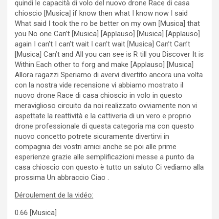
quindi le capacità di volo del nuovo drone Race di casa
chioscio [Musica] if know then what I know now I said
What said I took the ro be better on my own [Musica] that
you No one Can’t [Musica] [Applauso] [Musica] [Applauso]
again I can’t I can’t wait I can’t wait [Musica] Can’t Can’t
[Musica] Can’t and All you can see is R till you Discover It is
Within Each other to forg and make [Applauso] [Musica]
Allora ragazzi Speriamo di avervi divertito ancora una volta
con la nostra vide recensione vi abbiamo mostrato il
nuovo drone Race di casa chioscio in volo in questo
meraviglioso circuito da noi realizzato ovviamente non vi
aspettate la reattività e la cattiveria di un vero e proprio
drone professionale di questa categoria ma con questo
nuovo concetto potrete sicuramente divertirvi in
compagnia dei vostri amici anche se poi alle prime
esperienze grazie alle semplificazioni messe a punto da
casa chioscio con questo è tutto un saluto Ci vediamo alla
prossima Un abbraccio Ciao .
Déroulement de la vidéo:
0.66 [Musica]