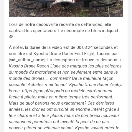
Lors de notre découverte récente de cette vidéo, elle
captivait les spectateurs. Le décompte de Likes indiquait:
48.
À noter, la durée de la vidéo est de 00:03:24 secondes et
son titre est Kyosho Drone Racer First Flight, fournis par
[vid_author_name]. La description se trouve ci-dessous :«
Kyosho Drone Racer! L’une des marques les plus célèbres
du monde du motorisme et non seulement entre dans le
monde des drones … comment? De la meilleure façon
possible! Achetez maintenant: Kyosho Drone Racer Zephyr
Force: https://goo.gl/oapndn un modèle extrêmement
facile à piloter mais en même temps très performant.
Mais de quoi parlons-nous exactement? Ces dernières
années, les drones ont suscité un énorme intérêt grâce à
leur charme et à leur plaisir, mais de nombreux nouveaux
passionnés potentiels ont inventé la peur de ne pas
pouvoir piloter un véhicule volant. Kyosho voulait créer le