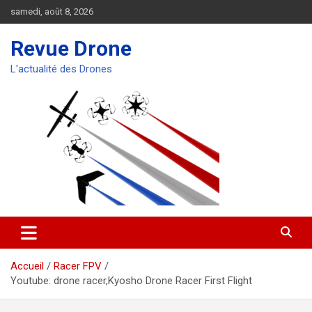
Aller
samedi, août 8, 2026
au
contenu
Revue Drone
L'actualité des Drones
Accueil
Racer FPV
Youtube: drone racer,Kyosho Drone Racer First Flight