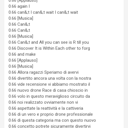
0.66 [Applauso]
0.66 again I
0.66 can&;t I can&;t wait I can&;t wait
0.66 [Musica]
0.66 Can&;t
0.66 Can&;t
0.66 [Musica]
0.66 Can&;t and All you can see is R till you
0.66 Discover It is Within Each other to forg
0.66 and make
0.66 [Applauso]
0.66 [Musica]
0.66 Allora ragazzi Speriamo di avervi
0.66 divertito ancora una volta con la nostra
0.66 vide recensione vi abbiamo mostrato il
0.66 nuovo drone Race di casa chioscio in
0.66 volo in questo meraviglioso circuito da
0.66 noi realizzato ovviamente non vi
0.66 aspettate la reattività e la cattiveria
0.66 di un vero e proprio drone professionale
0.66 di questa categoria ma con questo nuovo
0.66 concetto potrete sicuramente divertirvi