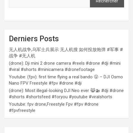
Rechercher
Derniers Posts
无人机战争,乌军士兵展示 无人机搜 如何投放炮弹 #军事 #
战争 #无人机
(drone): Dji mini 2 drone camera #reels #drone #dji #mini
#viral #shorts #minicamera #dronefootage
Youtube: (fpv): first time flying a real bando 😮 – DJI Osmo
Nano FPV Freestyle #fpv #drone #dji
(drone): Most illegal-looking DJI Neo ever 😹🚁 #dji #drone
#shorts #shortsfeed #foryou #youtube #viralshorts
Youtube: fpv drone,Freestyle Fpv #fpv #drone
#fpvfreestyle