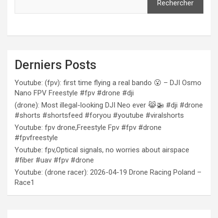
Rechercher
Derniers Posts
Youtube: (fpv): first time flying a real bando 😮 – DJI Osmo
Nano FPV Freestyle #fpv #drone #dji
(drone): Most illegal-looking DJI Neo ever 😹🚁 #dji #drone
#shorts #shortsfeed #foryou #youtube #viralshorts
Youtube: fpv drone,Freestyle Fpv #fpv #drone
#fpvfreestyle
Youtube: fpv,Optical signals, no worries about airspace
#fiber #uav #fpv #drone
Youtube: (drone racer): 2026-04-19 Drone Racing Poland –
Race1