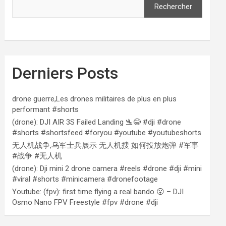
Rechercher
Derniers Posts
drone guerre,Les drones militaires de plus en plus
performant #shorts
(drone): DJI AIR 3S Failed Landing 🛬😂 #dji #drone
#shorts #shortsfeed #foryou #youtube #youtubeshorts
无人机战争,乌军士兵展示 无人机搜 如何投放炮弹 #军事
#战争 #无人机
(drone): Dji mini 2 drone camera #reels #drone #dji #mini
#viral #shorts #minicamera #dronefootage
Youtube: (fpv): first time flying a real bando 😮 – DJI
Osmo Nano FPV Freestyle #fpv #drone #dji