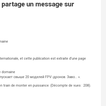
et partage un message sur
omaine
ernationale, et cette publication est extraite d’une page
ce domaine
выпускает свыше 20 моделей FPV-дронов. Заво… ».
t en train de monter en puissance. (Décompte de vues : 208).