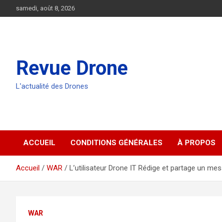
Aller
samedi, août 8, 2026
au
contenu
Revue Drone
L'actualité des Drones
ACCUEIL
CONDITIONS GÉNÉRALES
À PROPOS
Accueil
WAR
L’utilisateur Drone IT Rédige et partage un me
WAR