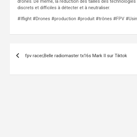
drones. De même, la réduction des tailles des technologies 
discrets et difficiles à détecter et à neutraliser.
#Iflight #Drones #production #produit #trônes #FPV #Usi
Navigation
fpv racer,Belle radiomaster tx16s Mark II sur Tiktok
de
l’article