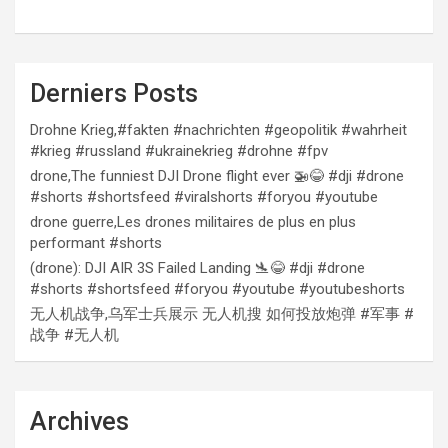
Derniers Posts
Drohne Krieg,#fakten #nachrichten #geopolitik #wahrheit
#krieg #russland #ukrainekrieg #drohne #fpv
drone,The funniest DJI Drone flight ever 🚁😂 #dji #drone
#shorts #shortsfeed #viralshorts #foryou #youtube
drone guerre,Les drones militaires de plus en plus
performant #shorts
(drone): DJI AIR 3S Failed Landing 🛬😂 #dji #drone
#shorts #shortsfeed #foryou #youtube #youtubeshorts
无人机战争,乌军士兵展示 无人机搜 如何投放炮弹 #军事 #
战争 #无人机
Archives