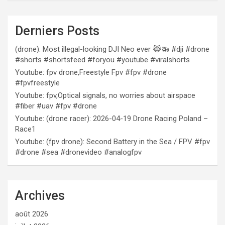
Derniers Posts
(drone): Most illegal-looking DJI Neo ever 😹🚁 #dji #drone
#shorts #shortsfeed #foryou #youtube #viralshorts
Youtube: fpv drone,Freestyle Fpv #fpv #drone
#fpvfreestyle
Youtube: fpv,Optical signals, no worries about airspace
#fiber #uav #fpv #drone
Youtube: (drone racer): 2026-04-19 Drone Racing Poland –
Race1
Youtube: (fpv drone): Second Battery in the Sea / FPV #fpv
#drone #sea #dronevideo #analogfpv
Archives
août 2026