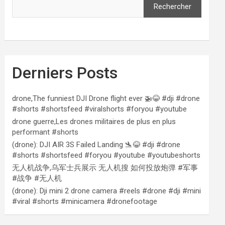
Rechercher
Derniers Posts
drone,The funniest DJI Drone flight ever 🚁😂 #dji #drone
#shorts #shortsfeed #viralshorts #foryou #youtube
drone guerre,Les drones militaires de plus en plus
performant #shorts
(drone): DJI AIR 3S Failed Landing 🛬😂 #dji #drone
#shorts #shortsfeed #foryou #youtube #youtubeshorts
无人机战争,乌军士兵展示 无人机搜 如何投放炮弹 #军事
#战争 #无人机
(drone): Dji mini 2 drone camera #reels #drone #dji #mini
#viral #shorts #minicamera #dronefootage