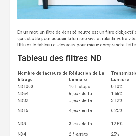
En un mot, un filtre de densité neutre est un filtre d’objecti
qui est utile pour adoucir la lumière vive et ralentir votre 
Utilisez le tableau ci-dessous pour mieux comprendre l’effet
Tableau des filtres ND
Nombre de facteurs de
Réduction de La
Transmissi
filtrage
Lumière
Lumière
ND1000
10 f-stops
0.10%
ND64
6 jeux de fa
1.56%
ND32
5 jeux de fa
3.12%
ND16
4 jeux en fa
6.25%
ND8
3 jeux de fa
12.5%
ND4
2 f-arrêts
25%