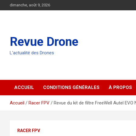
Aller
dimanche, août 9, 2026
au
contenu
Revue Drone
L'actualité des Drones
ACCUEIL
CONDITIONS GÉNÉRALES
À PROPOS
Accueil
Racer FPV
Revue du kit de filtre FreeWell Autel EV
RACER FPV