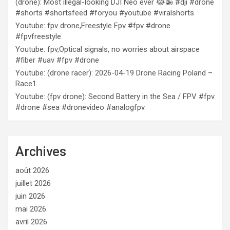
(drone): Most illegal-looking DJI Neo ever 😹🚁 #dji #drone
#shorts #shortsfeed #foryou #youtube #viralshorts
Youtube: fpv drone,Freestyle Fpv #fpv #drone
#fpvfreestyle
Youtube: fpv,Optical signals, no worries about airspace
#fiber #uav #fpv #drone
Youtube: (drone racer): 2026-04-19 Drone Racing Poland –
Race1
Youtube: (fpv drone): Second Battery in the Sea / FPV #fpv
#drone #sea #dronevideo #analogfpv
Archives
août 2026
juillet 2026
juin 2026
mai 2026
avril 2026