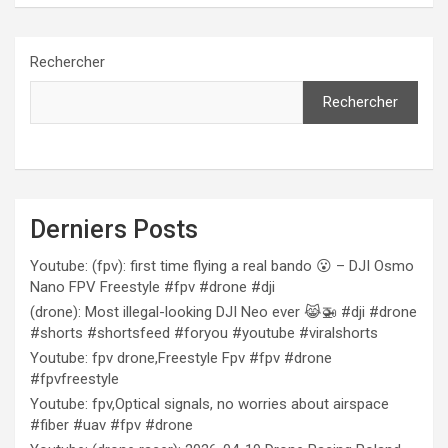
Rechercher
Rechercher
Derniers Posts
Youtube: (fpv): first time flying a real bando 😮 – DJI Osmo
Nano FPV Freestyle #fpv #drone #dji
(drone): Most illegal-looking DJI Neo ever 😹🚁 #dji #drone
#shorts #shortsfeed #foryou #youtube #viralshorts
Youtube: fpv drone,Freestyle Fpv #fpv #drone
#fpvfreestyle
Youtube: fpv,Optical signals, no worries about airspace
#fiber #uav #fpv #drone