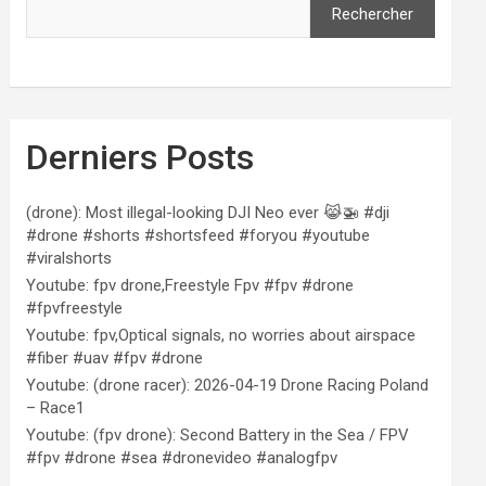
Rechercher
Derniers Posts
(drone): Most illegal-looking DJI Neo ever 😹🚁 #dji
#drone #shorts #shortsfeed #foryou #youtube
#viralshorts
Youtube: fpv drone,Freestyle Fpv #fpv #drone
#fpvfreestyle
Youtube: fpv,Optical signals, no worries about airspace
#fiber #uav #fpv #drone
Youtube: (drone racer): 2026-04-19 Drone Racing Poland
– Race1
Youtube: (fpv drone): Second Battery in the Sea / FPV
#fpv #drone #sea #dronevideo #analogfpv