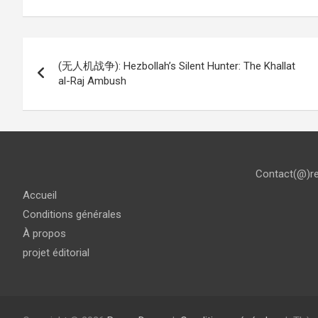
Navigation
(无人机战争): Hezbollah’s Silent Hunter: The Khallat
de
al-Raj Ambush
l’article
Contact(@)r
Accueil
Conditions générales
À propos
projet éditorial