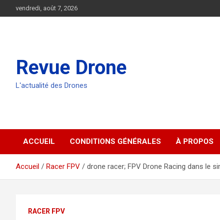
Aller
vendredi, août 7, 2026
au
contenu
Revue Drone
L'actualité des Drones
ACCUEIL
CONDITIONS GÉNÉRALES
À PROPOS
Accueil
Racer FPV
drone racer; FPV Drone Racing dans le s
RACER FPV