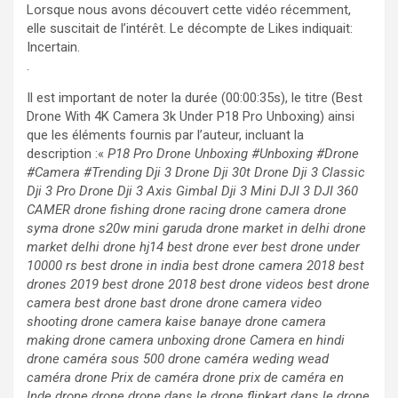
Lorsque nous avons découvert cette vidéo récemment,
elle suscitait de l’intérêt. Le décompte de Likes indiquait:
Incertain.
.
Il est important de noter la durée (00:00:35s), le titre (Best
Drone With 4K Camera 3k Under P18 Pro Unboxing) ainsi
que les éléments fournis par l’auteur, incluant la
description :«
P18 Pro Drone Unboxing #Unboxing #Drone
#Camera #Trending Dji 3 Drone Dji 30t Drone Dji 3 Classic
Dji 3 Pro Drone Dji 3 Axis Gimbal Dji 3 Mini DJI 3 DJI 360
CAMER drone fishing drone racing drone camera drone
syma drone s20w mini garuda drone market in delhi drone
market delhi drone hj14 best drone ever best drone under
10000 rs best drone in india best drone camera 2018 best
drones 2019 best drone 2018 best drone videos best drone
camera best drone bast drone drone camera video
shooting drone camera kaise banaye drone camera
making drone camera unboxing drone Camera en hindi
drone caméra sous 500 drone caméra weding wead
caméra drone Prix de caméra drone prix de caméra en
Inde drone drone drone dans le drone flipkart dans le drone