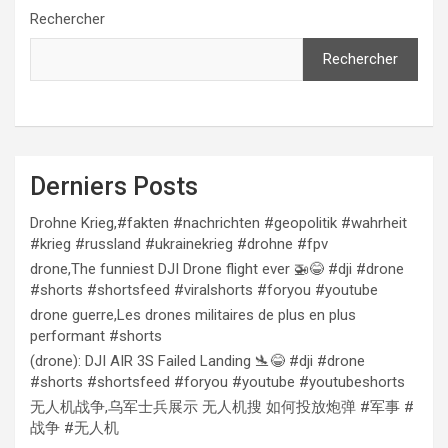
Rechercher
Rechercher
Derniers Posts
Drohne Krieg,#fakten #nachrichten #geopolitik #wahrheit
#krieg #russland #ukrainekrieg #drohne #fpv
drone,The funniest DJI Drone flight ever 🚁😂 #dji #drone
#shorts #shortsfeed #viralshorts #foryou #youtube
drone guerre,Les drones militaires de plus en plus
performant #shorts
(drone): DJI AIR 3S Failed Landing 🛬😂 #dji #drone
#shorts #shortsfeed #foryou #youtube #youtubeshorts
无人机战争,乌军士兵展示 无人机搜 如何投放炮弹 #军事 #
战争 #无人机