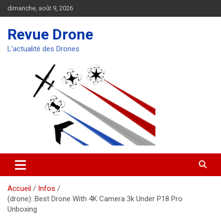
Aller
dimanche, août 9, 2026
au
contenu
Revue Drone
L'actualité des Drones
Accueil
Infos
(drone): Best Drone With 4K Camera 3k Under P18 Pro
Unboxing