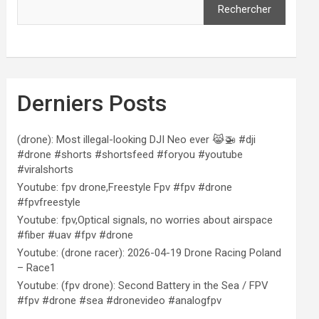
Rechercher
Derniers Posts
(drone): Most illegal-looking DJI Neo ever 😹🚁 #dji
#drone #shorts #shortsfeed #foryou #youtube
#viralshorts
Youtube: fpv drone,Freestyle Fpv #fpv #drone
#fpvfreestyle
Youtube: fpv,Optical signals, no worries about airspace
#fiber #uav #fpv #drone
Youtube: (drone racer): 2026-04-19 Drone Racing Poland
– Race1
Youtube: (fpv drone): Second Battery in the Sea / FPV
#fpv #drone #sea #dronevideo #analogfpv