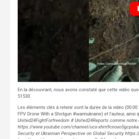
En la découvrant, nous avons constaté que cette vidéo susci
51530.
Les éléments clés à retenir sont la durée de la vidéo (00:00
FPV Drone With a Shotgun #warinukraine) et l’auteur, ainsi qu
United24FightForfreedom # United24Reports comme notre c
https://www.youtube.com/channel/ucx-xhrn9cnoxo5gcpskana
Security et Ukrainian Perspective on Global Security http