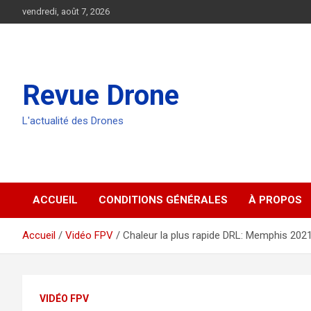
Aller
vendredi, août 7, 2026
au
contenu
Revue Drone
L'actualité des Drones
ACCUEIL
CONDITIONS GÉNÉRALES
À PROPOS
Accueil
Vidéo FPV
Chaleur la plus rapide DRL: Memphis 202
VIDÉO FPV