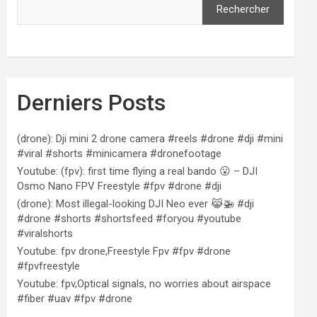
Rechercher
Derniers Posts
(drone): Dji mini 2 drone camera #reels #drone #dji #mini
#viral #shorts #minicamera #dronefootage
Youtube: (fpv): first time flying a real bando 😮 – DJI
Osmo Nano FPV Freestyle #fpv #drone #dji
(drone): Most illegal-looking DJI Neo ever 😹🚁 #dji
#drone #shorts #shortsfeed #foryou #youtube
#viralshorts
Youtube: fpv drone,Freestyle Fpv #fpv #drone
#fpvfreestyle
Youtube: fpv,Optical signals, no worries about airspace
#fiber #uav #fpv #drone