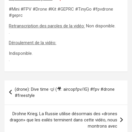
#Mini #FPV #Drone #Kit #GEPRC #TinyGo #fpvdrone
#geprc
Retranscription des paroles de la vidéo:
Non disponible.
.
Déroulement de la vidéo:
Indisponible.
.
Navigation
(drone): Dive time 🤿 (🎥: aircopfpv/IG) #fpv #drone
de
#freestyle
l’article
Drohne Krieg; La Russie utilise désormais des «drones
dragon» que les exilés terminent dans cette vidéo, nous
montrons avec