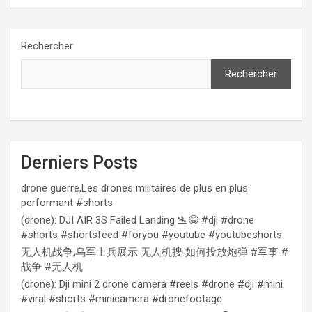
Rechercher
Rechercher
Derniers Posts
drone guerre,Les drones militaires de plus en plus
performant #shorts
(drone): DJI AIR 3S Failed Landing 🛬😂 #dji #drone
#shorts #shortsfeed #foryou #youtube #youtubeshorts
无人机战争,乌军士兵展示 无人机搜 如何投放炮弹 #军事 #
战争 #无人机
(drone): Dji mini 2 drone camera #reels #drone #dji #mini
#viral #shorts #minicamera #dronefootage