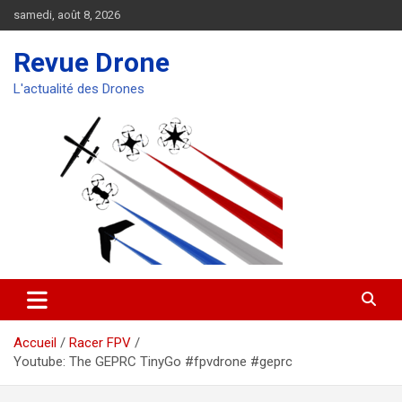
Aller
samedi, août 8, 2026
au
contenu
Revue Drone
L'actualité des Drones
Accueil
Racer FPV
Youtube: The GEPRC TinyGo #fpvdrone #geprc