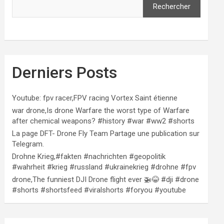
Rechercher
Derniers Posts
Youtube: fpv racer,FPV racing Vortex Saint étienne
war drone,Is drone Warfare the worst type of Warfare
after chemical weapons? #history #war #ww2 #shorts
La page DFT- Drone Fly Team Partage une publication sur
Telegram.
Drohne Krieg,#fakten #nachrichten #geopolitik
#wahrheit #krieg #russland #ukrainekrieg #drohne #fpv
drone,The funniest DJI Drone flight ever 🚁😂 #dji #drone
#shorts #shortsfeed #viralshorts #foryou #youtube