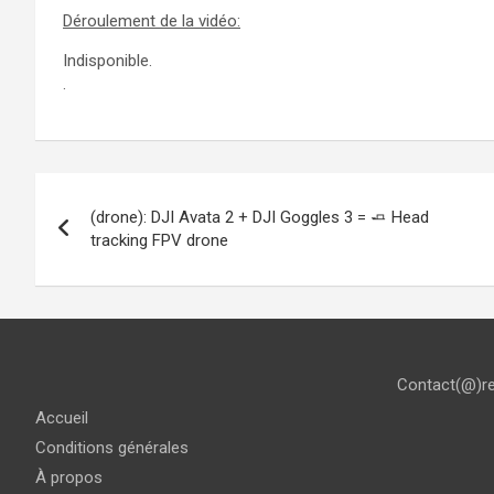
Déroulement de la vidéo:
Indisponible.
.
Navigation
(drone): DJI Avata 2 + DJI Goggles 3 = 🧈 Head
de
tracking FPV drone
l’article
Contact(@)r
Accueil
Conditions générales
À propos