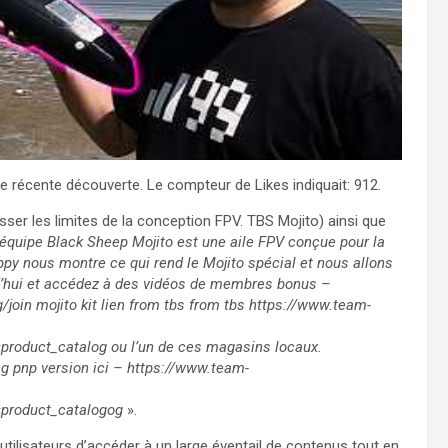
e récente découverte. Le compteur de Likes indiquait: 912.
ousser les limites de la conception FPV. TBS Mojito) ainsi que
équipe Black Sheep Mojito est une aile FPV conçue pour la
ppy nous montre ce qui rend le Mojito spécial et nous allons
d’hui et accédez à des vidéos de membres bonus –
oin mojito kit lien from tbs from tbs https://www.team-
oduct_catalog ou l’un de ces magasins locaux.
ng pnp version ici – https://www.team-
product_catalogog
».
tilisateurs d’accéder à un large éventail de contenus tout en