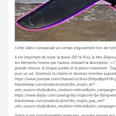
Cette vidéo connaissait un certain engouement lors de notr
Il est important de noter la durée (00:16:41s), le titre (Rep
les éléments fournis par l’auteur, incluant la description :«
L’
grande vitesse, la longue portée et le plaisir maximum. Tra
pour un vol. Soutenez la chaîne et devenez membre aujour
https://www.youtube.com/channel/uc3ioor3th6yz8qzr418r-g/j
blacksheep.com/products/prod:tbs_mojito_kit?
utm_source=diyfpv&utm_medium=referral&utm_campaign=pr
https://www.diyfpv.com/catalog/tbs-mojito-kit-fpv-flying-wi
blacksheep.com/products/prod:tbs_mojito_pnp_set?
utm_source=diyfpv&utm_medium=referral&utm_campaign=
Grâce à ses fonctionnalités avancées, youtube permet aux u