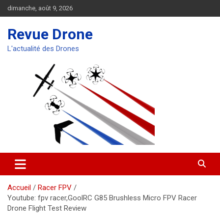
Aller
dimanche, août 9, 2026
au
contenu
Revue Drone
L'actualité des Drones
Accueil
Racer FPV
Youtube: fpv racer,GoolRC G85 Brushless Micro FPV Racer
Drone Flight Test Review