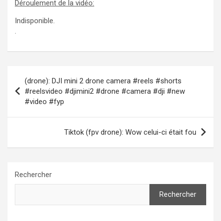
Déroulement de la vidéo:
Indisponible.
.
Navigation
(drone): DJI mini 2 drone camera #reels #shorts
de
#reelsvideo #djimini2 #drone #camera #dji #new
#video #fyp
l’article
Tiktok (fpv drone): Wow celui-ci était fou
Rechercher
Rechercher