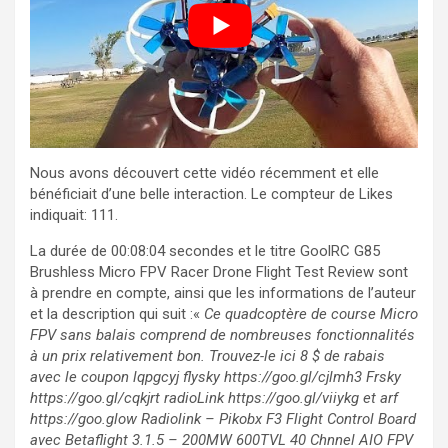
Nous avons découvert cette vidéo récemment et elle
bénéficiait d’une belle interaction. Le compteur de Likes
indiquait: 111.
La durée de 00:08:04 secondes et le titre GoolRC G85
Brushless Micro FPV Racer Drone Flight Test Review sont
à prendre en compte, ainsi que les informations de l’auteur
et la description qui suit :«
Ce quadcoptère de course Micro
FPV sans balais comprend de nombreuses fonctionnalités
à un prix relativement bon. Trouvez-le ici 8 $ de rabais
avec le coupon lqpgcyj flysky https://goo.gl/cjlmh3 Frsky
https://goo.gl/cqkjrt radioLink https://goo.gl/viiykg et arf
https://goo.glow Radiolink – Pikobx F3 Flight Control Board
avec Betaflight 3.1.5 – 200MW 600TVL 40 Chnnel AIO FPV