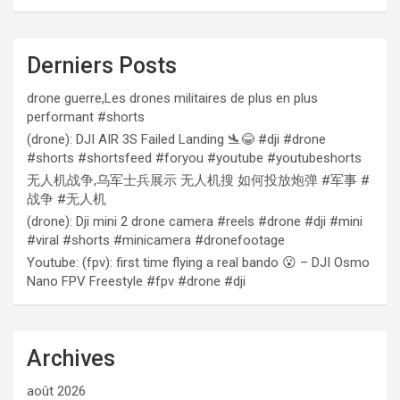
Derniers Posts
drone guerre,Les drones militaires de plus en plus
performant #shorts
(drone): DJI AIR 3S Failed Landing 🛬😂 #dji #drone
#shorts #shortsfeed #foryou #youtube #youtubeshorts
无人机战争,乌军士兵展示 无人机搜 如何投放炮弹 #军事 #
战争 #无人机
(drone): Dji mini 2 drone camera #reels #drone #dji #mini
#viral #shorts #minicamera #dronefootage
Youtube: (fpv): first time flying a real bando 😮 – DJI Osmo
Nano FPV Freestyle #fpv #drone #dji
Archives
août 2026