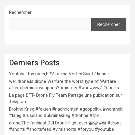
Rechercher
Rechercher
Derniers Posts
Youtube: fpv racer,FPV racing Vortex Saint étienne
war drone,Is drone Warfare the worst type of Warfare
after chemical weapons? #history #war #ww2 #shorts
La page DFT- Drone Fly Team Partage une publication sur
Telegram.
Drohne Krieg,#fakten #nachrichten #geopolitik #wahrheit
#krieg #russland #ukrainekrieg #drohne #fpv
drone,The funniest DJI Drone flight ever 🚁😂 #dji #drone
#shorts #shortsfeed #viralshorts #foryou #youtube