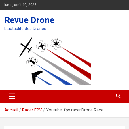
Aller
lundi, août 10, 2026
au
contenu
Revue Drone
L'actualité des Drones
Accueil
Racer FPV
Youtube: fpv racer,Drone Race