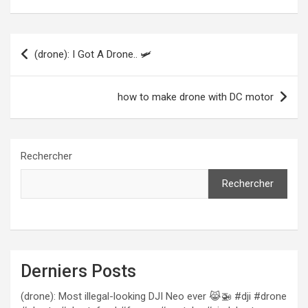
Navigation
(drone): I Got A Drone.. 🛩
de
l’article
how to make drone with DC motor
Rechercher
Rechercher
Derniers Posts
(drone): Most illegal-looking DJI Neo ever 😹🚁 #dji #drone