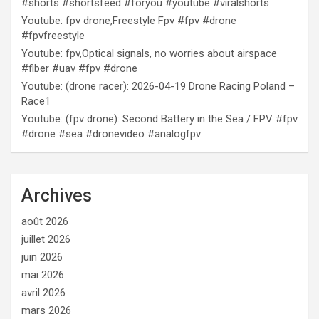
#shorts #shortsfeed #foryou #youtube #viralshorts
Youtube: fpv drone,Freestyle Fpv #fpv #drone
#fpvfreestyle
Youtube: fpv,Optical signals, no worries about airspace
#fiber #uav #fpv #drone
Youtube: (drone racer): 2026-04-19 Drone Racing Poland –
Race1
Youtube: (fpv drone): Second Battery in the Sea / FPV #fpv
#drone #sea #dronevideo #analogfpv
Archives
août 2026
juillet 2026
juin 2026
mai 2026
avril 2026
mars 2026