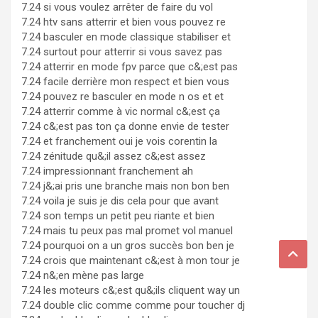
7.24 si vous voulez arrêter de faire du vol
7.24 htv sans atterrir et bien vous pouvez re
7.24 basculer en mode classique stabiliser et
7.24 surtout pour atterrir si vous savez pas
7.24 atterrir en mode fpv parce que c&;est pas
7.24 facile derrière mon respect et bien vous
7.24 pouvez re basculer en mode n os et et
7.24 atterrir comme à vic normal c&;est ça
7.24 c&;est pas ton ça donne envie de tester
7.24 et franchement oui je vois corentin la
7.24 zénitude qu&;il assez c&;est assez
7.24 impressionnant franchement ah
7.24 j&;ai pris une branche mais non bon ben
7.24 voila je suis je dis cela pour que avant
7.24 son temps un petit peu riante et bien
7.24 mais tu peux pas mal promet vol manuel
7.24 pourquoi on a un gros succès bon ben je
7.24 crois que maintenant c&;est à mon tour je
7.24 n&;en mène pas large
7.24 les moteurs c&;est qu&;ils cliquent way un
7.24 double clic comme comme pour toucher dj