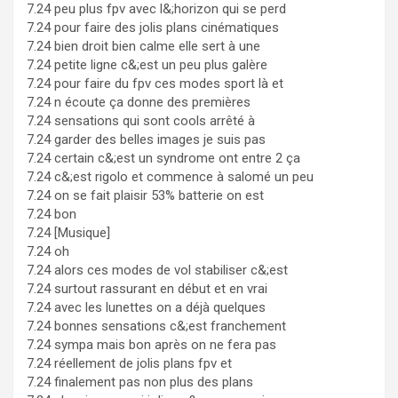
7.24 peu plus fpv avec l&;horizon qui se perd
7.24 pour faire des jolis plans cinématiques
7.24 bien droit bien calme elle sert à une
7.24 petite ligne c&;est un peu plus galère
7.24 pour faire du fpv ces modes sport là et
7.24 n écoute ça donne des premières
7.24 sensations qui sont cools arrêté à
7.24 garder des belles images je suis pas
7.24 certain c&;est un syndrome ont entre 2 ça
7.24 c&;est rigolo et commence à salomé un peu
7.24 on se fait plaisir 53% batterie on est
7.24 bon
7.24 [Musique]
7.24 oh
7.24 alors ces modes de vol stabiliser c&;est
7.24 surtout rassurant en début et en vrai
7.24 avec les lunettes on a déjà quelques
7.24 bonnes sensations c&;est franchement
7.24 sympa mais bon après on ne fera pas
7.24 réellement de jolis plans fpv et
7.24 finalement pas non plus des plans