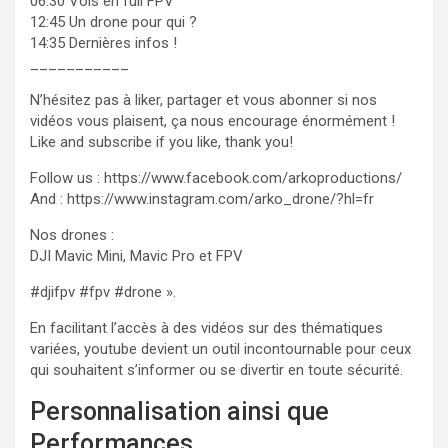
06:30 Vols en full FPV
12:45 Un drone pour qui ?
14:35 Dernières infos !
___________
N’hésitez pas à liker, partager et vous abonner si nos
vidéos vous plaisent, ça nous encourage énormément !
Like and subscribe if you like, thank you!
Follow us : https://www.facebook.com/arkoproductions/
And : https://www.instagram.com/arko_drone/?hl=fr
Nos drones :
DJI Mavic Mini, Mavic Pro et FPV
#djifpv #fpv #drone ».
En facilitant l’accès à des vidéos sur des thématiques
variées, youtube devient un outil incontournable pour ceux
qui souhaitent s’informer ou se divertir en toute sécurité.
Personnalisation ainsi que
Performances