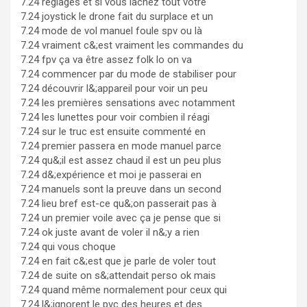
7.24 réglages et si vous lâchez tout votre
7.24 joystick le drone fait du surplace et un
7.24 mode de vol manuel foule spv ou là
7.24 vraiment c&;est vraiment les commandes du
7.24 fpv ça va être assez folk lo on va
7.24 commencer par du mode de stabiliser pour
7.24 découvrir l&;appareil pour voir un peu
7.24 les premières sensations avec notamment
7.24 les lunettes pour voir combien il réagi
7.24 sur le truc est ensuite commenté en
7.24 premier passera en mode manuel parce
7.24 qu&;il est assez chaud il est un peu plus
7.24 d&;expérience et moi je passerai en
7.24 manuels sont la preuve dans un second
7.24 lieu bref est-ce qu&;on passerait pas à
7.24 un premier voile avec ça je pense que si
7.24 ok juste avant de voler il n&;y a rien
7.24 qui vous choque
7.24 en fait c&;est que je parle de voler tout
7.24 de suite on s&;attendait perso ok mais
7.24 quand même normalement pour ceux qui
7.24 l&;ignorent le pvc des heures et des