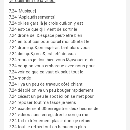
Déroulement de la vidéo:
7.24 [Musique]
7.24 [Applaudissements]
7.24 ok les gars là je crois qu&;on y est
7.24 est-ce que dj il vient de sortir le
7.24 drone de l&;espace peut-être bien
7.24 en tout cas pour corail moi c&;était le
7.24 drone qu&;on espérait tant alors vous
7.24 dire qu&;on s&;est jeté dessus
7.24 mouais je dois bien vous l&;avouer et du
7.24 coup on vous embarque avec nous pour
7.24 voir ce que ça vaut ok salut tout le
7.24 monde
7.24 il ya un peu de travaux côté chiant
7.24 désolé on va un peu bouger rapidement
7.24 c&;est un peu le spot ici on se met pour
7.24 reposer tout ma tasse je viens
7.24 exactement d&;enregistrer deux heures de
7.24 vidéos sans enregistrer le son ça me
7.24 fait extrêmement plaisir donc je refais
7.24 tout je refais tout en beaucoup plus