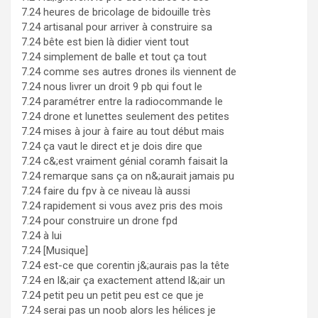
7.24 heures de bricolage de bidouille très
7.24 artisanal pour arriver à construire sa
7.24 bête est bien là didier vient tout
7.24 simplement de balle et tout ça tout
7.24 comme ses autres drones ils viennent de
7.24 nous livrer un droit 9 pb qui fout le
7.24 paramétrer entre la radiocommande le
7.24 drone et lunettes seulement des petites
7.24 mises à jour à faire au tout début mais
7.24 ça vaut le direct et je dois dire que
7.24 c&;est vraiment génial coramh faisait la
7.24 remarque sans ça on n&;aurait jamais pu
7.24 faire du fpv à ce niveau là aussi
7.24 rapidement si vous avez pris des mois
7.24 pour construire un drone fpd
7.24 à lui
7.24 [Musique]
7.24 est-ce que corentin j&;aurais pas la tête
7.24 en l&;air ça exactement attend l&;air un
7.24 petit peu un petit peu est ce que je
7.24 serai pas un noob alors les hélices je