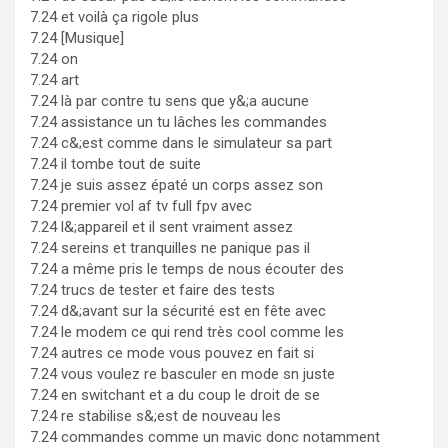
7.24 et voilà ça rigole plus
7.24 [Musique]
7.24 on
7.24 art
7.24 là par contre tu sens que y&;a aucune
7.24 assistance un tu lâches les commandes
7.24 c&;est comme dans le simulateur sa part
7.24 il tombe tout de suite
7.24 je suis assez épaté un corps assez son
7.24 premier vol af tv full fpv avec
7.24 l&;appareil et il sent vraiment assez
7.24 sereins et tranquilles ne panique pas il
7.24 a même pris le temps de nous écouter des
7.24 trucs de tester et faire des tests
7.24 d&;avant sur la sécurité est en fête avec
7.24 le modem ce qui rend très cool comme les
7.24 autres ce mode vous pouvez en fait si
7.24 vous voulez re basculer en mode sn juste
7.24 en switchant et a du coup le droit de se
7.24 re stabilise s&;est de nouveau les
7.24 commandes comme un mavic donc notamment