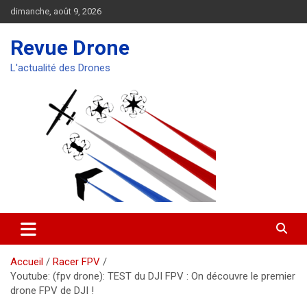
Aller
dimanche, août 9, 2026
au
contenu
Revue Drone
L'actualité des Drones
Accueil
Racer FPV
Youtube: (fpv drone): TEST du DJI FPV : On découvre le premier
drone FPV de DJI !