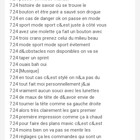
7.24 histoire de savoir où se trouve le
7.24 bouton et être paré a sauvé son drogue
7.24 en cas de danger ok on passe en mode
7.24 sport mode sport c&;est juste à côté vous
7.24 avez une molette ça fait un bouton avec
7.24 trois crans prenez celui du milieu beau
7.24 mode sport mode sport évitement
7.24 d&;obstacles non disponibles on va se
7.24 taper un sprint
7.24 ouais bah oui
7.24 [Musique]
7.24 en tout cas c&;est stylé on n&;a pas du
7.24 tout fait moi personnellement j&;ai
7.24 vraiment aucun souci avec les lunettes
7.24 de maux de tête de d&;avoir envie de
7.24 tourner la tête comme sa gauche droite
7.24 alors très clairement les gars premier
7.24 première impression comme ça à chaud
7.24 pour faire des plans mavic c&;est c&;est
7.24 moins bien on va pas se mentir les
7.24 réglages ça les commandes qui sont un