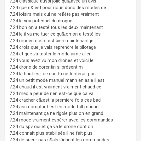
7.24 classique aussi jolie qu&;avec un avis
7.24 que c&;est pour nous donc des modes de
7.24 loisirs mais qui ne reflète pas vraiment
7.24 le vrai potentiel du drogue
7.24 bon on a testé tous les deux maintenant
7.24 le il va me tuer ce qu&;on on a testé les
7.24 modes n et s est bien maintenant je
7.24 crois que je vais reprendre le pilotage
7.24 et que va tester le mode aime aller
7.24 vous avez vu mon drones et voici le
7.24 drone de corentin si présent m
7.24 là haut est-ce que tu ne tenterait pas
7.24 un petit mode manuel mann en asie il est
7.24 chaud il est vraiment vraiment chaud ce
7.24 mec a peur de rien est-ce que ça va
7.24 cracher c&;est la première fois ces bad
7.24 ass comptant est en mode full manuel
7.24 maintenant ça ne rigole plus on en grand
7.24 mode vraiment espérer avec les commandes
7.24 du spv oui et ça va le drone dont on
7.24 connaît plus stabilisée il ne fait plus
7.24 de sueur pas s&;ils lâchent les commandes