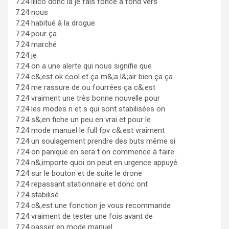
7.24 illico donc là je fais foncé à fond vers
7.24 nous
7.24 habitué à la drogue
7.24 pour ça
7.24 marché
7.24 je
7.24 on a une alerte qui nous signifie que
7.24 c&;est ok cool et ça m&;a l&;air bien ça ça
7.24 me rassure de ou fourrées ça c&;est
7.24 vraiment une très bonne nouvelle pour
7.24 les modes n et s qui sont stabilisées on
7.24 s&;en fiche un peu en vrai et pour le
7.24 mode manuel le full fpv c&;est vraiment
7.24 un soulagement prendre des buts même si
7.24 on panique en sera t on commence à faire
7.24 n&;importe quoi on peut en urgence appuyé
7.24 sur le bouton et de suite le drone
7.24 repassant stationnaire et donc ont
7.24 stabilisé
7.24 c&;est une fonction je vous recommande
7.24 vraiment de tester une fois avant de
7.24 passer en mode manuel