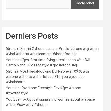
Rechercher
Derniers Posts
(drone): Dji mini 2 drone camera #reels #drone #dji #mini
#viral #shorts #minicamera #dronefootage
Youtube: (fpv): first time flying a real bando 😮 – DJI
Osmo Nano FPV Freestyle #fpv #drone #dji
(drone): Most illegal-looking DJI Neo ever 😹🚁 #dji
#drone #shorts #shortsfeed #foryou #youtube
#viralshorts
Youtube: fpv drone,Freestyle Fpv #fpv #drone
#fpvfreestyle
Youtube: fpv,Optical signals, no worries about airspace
#fiber #uav #fpv #drone