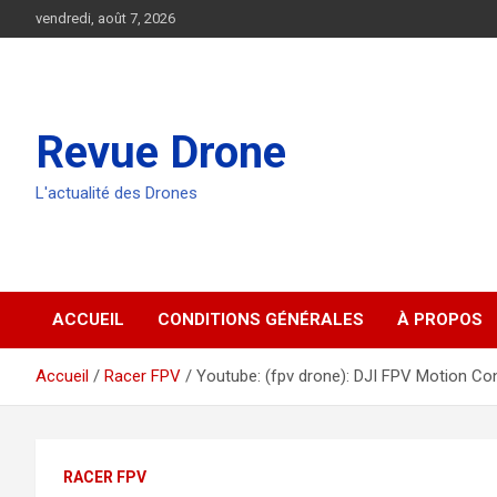
Aller
vendredi, août 7, 2026
au
contenu
Revue Drone
L'actualité des Drones
ACCUEIL
CONDITIONS GÉNÉRALES
À PROPOS
Accueil
Racer FPV
Youtube: (fpv drone): DJI FPV Motion Con
RACER FPV