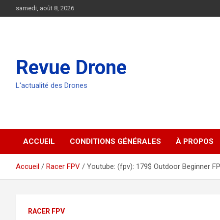
Aller
samedi, août 8, 2026
au
contenu
Revue Drone
L'actualité des Drones
ACCUEIL
CONDITIONS GÉNÉRALES
À PROPOS
Accueil
Racer FPV
Youtube: (fpv): 179$ Outdoor Beginner 
RACER FPV