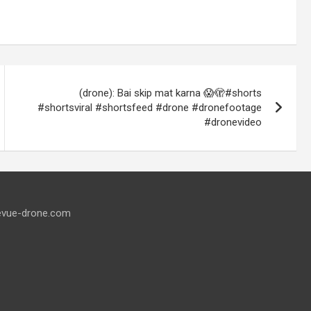
(drone): Bai skip mat karna 😱🫣#shorts
#shortsviral #shortsfeed #drone #dronefootage
#dronevideo
evue-drone.com