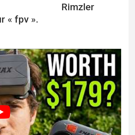
Rimzler
r « fpv ».