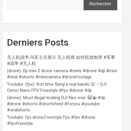
Rechercher
Derniers Posts
无人机战争,乌军士兵展示 无人机搜 如何投放炮弹 #军事
#战争 #无人机
(drone): Dji mini 2 drone camera #reels #drone #dji #mini
#viral #shorts #minicamera #dronefootage
Youtube: (fpv): first time flying a real bando 😮 – DJI
Osmo Nano FPV Freestyle #fpv #drone #dji
(drone): Most illegal-looking DJI Neo ever 😹🚁 #dji
#drone #shorts #shortsfeed #foryou #youtube
#viralshorts
Youtube: fpv drone,Freestyle Fpv #fpv #drone
#fpvfreestyle