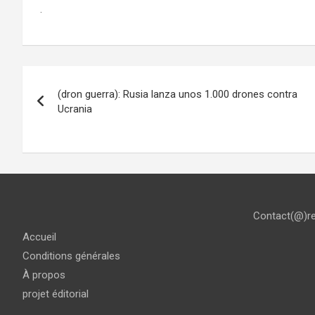
.
Navigation
(dron guerra): Rusia lanza unos 1.000 drones contra
de
Ucrania
l’article
Contact(@)r
Accueil
Conditions générales
À propos
projet éditorial