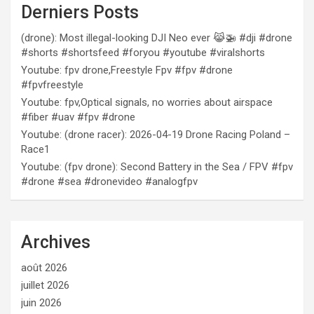
Derniers Posts
(drone): Most illegal-looking DJI Neo ever 😹🚁 #dji #drone
#shorts #shortsfeed #foryou #youtube #viralshorts
Youtube: fpv drone,Freestyle Fpv #fpv #drone
#fpvfreestyle
Youtube: fpv,Optical signals, no worries about airspace
#fiber #uav #fpv #drone
Youtube: (drone racer): 2026-04-19 Drone Racing Poland –
Race1
Youtube: (fpv drone): Second Battery in the Sea / FPV #fpv
#drone #sea #dronevideo #analogfpv
Archives
août 2026
juillet 2026
juin 2026