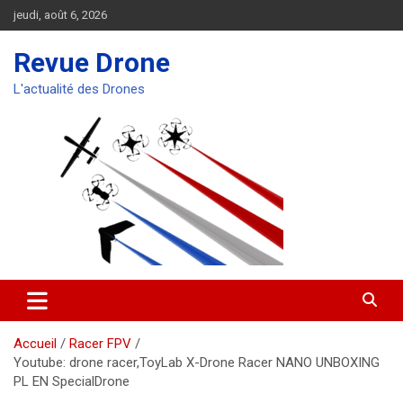
Aller
jeudi, août 6, 2026
au
contenu
Revue Drone
L'actualité des Drones
Accueil
Racer FPV
Youtube: drone racer,ToyLab X-Drone Racer NANO UNBOXING
PL EN SpecialDrone