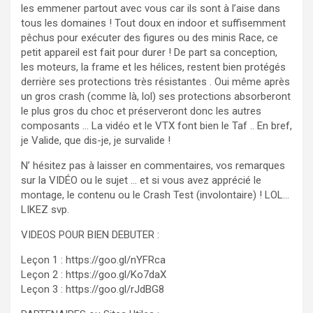
les emmener partout avec vous car ils sont à l’aise dans
tous les domaines ! Tout doux en indoor et suffisemment
pêchus pour exécuter des figures ou des minis Race, ce
petit appareil est fait pour durer ! De part sa conception,
les moteurs, la frame et les hélices, restent bien protégés
derrière ses protections très résistantes . Oui même après
un gros crash (comme là, lol) ses protections absorberont
le plus gros du choc et préserveront donc les autres
composants … La vidéo et le VTX font bien le Taf .. En bref,
je Valide, que dis-je, je survalide !
N’ hésitez pas à laisser en commentaires, vos remarques
sur la VIDÉO ou le sujet … et si vous avez apprécié le
montage, le contenu ou le Crash Test (involontaire) ! LOL…
LIKEZ svp.
VIDEOS POUR BIEN DEBUTER :
Leçon 1 : https://goo.gl/nYFRca
Leçon 2 : https://goo.gl/Ko7daX
Leçon 3 : https://goo.gl/rJdBG8