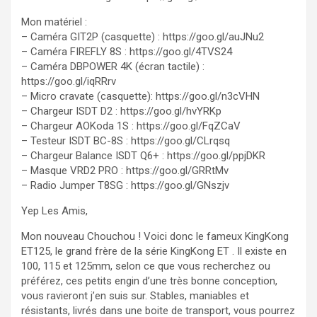
Mon matériel :
– Caméra GIT2P (casquette) : https://goo.gl/auJNu2
– Caméra FIREFLY 8S : https://goo.gl/4TVS24
– Caméra DBPOWER 4K (écran tactile) :
https://goo.gl/iqRRrv
– Micro cravate (casquette): https://goo.gl/n3cVHN
– Chargeur ISDT D2 : https://goo.gl/hvYRKp
– Chargeur AOKoda 1S : https://goo.gl/FqZCaV
– Testeur ISDT BC-8S : https://goo.gl/CLrqsq
– Chargeur Balance ISDT Q6+ : https://goo.gl/ppjDKR
– Masque VRD2 PRO : https://goo.gl/GRRtMv
– Radio Jumper T8SG : https://goo.gl/GNszjv
Yep Les Amis,
Mon nouveau Chouchou ! Voici donc le fameux KingKong
ET125, le grand frère de la série KingKong ET . Il existe en
100, 115 et 125mm, selon ce que vous recherchez ou
préférez, ces petits engin d’une très bonne conception,
vous ravieront j’en suis sur. Stables, maniables et
résistants, livrés dans une boite de transport, vous pourrez