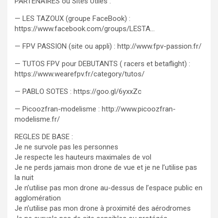
PARTENAIRES ou Sites Utiles :
— LES TAZOUX (groupe FaceBook) :
https://www.facebook.com/groups/LESTA…
— FPV PASSION (site ou appli) : http://www.fpv-passion.fr/
— TUTOS FPV pour DEBUTANTS ( racers et betaflight) :
https://www.wearefpv.fr/category/tutos/
— PABLO SOTES : https://goo.gl/6yxxZc
— Picoozfran-modelisme : http://www.picoozfran-
modelisme.fr/
REGLES DE BASE :
Je ne survole pas les personnes
Je respecte les hauteurs maximales de vol
Je ne perds jamais mon drone de vue et je ne l’utilise pas
la nuit
Je n’utilise pas mon drone au-dessus de l’espace public en
agglomération
Je n’utilise pas mon drone à proximité des aérodromes