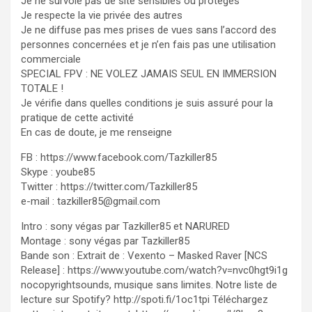
Je ne survole pas de site sensibles ou protégés
Je respecte la vie privée des autres
Je ne diffuse pas mes prises de vues sans l’accord des
personnes concernées et je n’en fais pas une utilisation
commerciale
SPECIAL FPV : NE VOLEZ JAMAIS SEUL EN IMMERSION
TOTALE !
Je vérifie dans quelles conditions je suis assuré pour la
pratique de cette activité
En cas de doute, je me renseigne
FB : https://www.facebook.com/Tazkiller85
Skype : yoube85
Twitter : https://twitter.com/Tazkiller85
e-mail : tazkiller85@gmail.com
Intro : sony végas par Tazkiller85 et NARURED
Montage : sony végas par Tazkiller85
Bande son : Extrait de : Vexento – Masked Raver [NCS
Release] : https://www.youtube.com/watch?v=nvc0hgt9i1g
nocopyrightsounds, musique sans limites. Notre liste de
lecture sur Spotify? http://spoti.fi/1oc1tpi Téléchargez