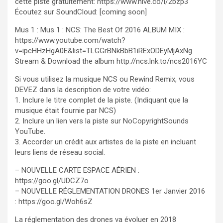
cette piste gratuitement: https://www.hive.co/l/2bzp3
Écoutez sur SoundCloud: [coming soon]
Mus 1 : Mus 1 : NCS: The Best Of 2016 ALBUM MIX :
https://www.youtube.com/watch?
v=ipcHHzHgA0E&list=TLGGrBNkBbB1iRExODEyMjAxNg
Stream & Download the album http://ncs.lnk.to/ncs2016YC
Si vous utilisez la musique NCS ou Rewind Remix, vous
DEVEZ dans la description de votre vidéo:
1. Inclure le titre complet de la piste. (Indiquant que la
musique était fournie par NCS)
2. Inclure un lien vers la piste sur NoCopyrightSounds
YouTube.
3. Accorder un crédit aux artistes de la piste en incluant
leurs liens de réseau social.
– NOUVELLE CARTE ESPACE AÉRIEN :
https://goo.gl/UDCZ7o
– NOUVELLE RÉGLEMENTATION DRONES 1er Janvier 2016
: https://goo.gl/Woh6sZ
La réglementation des drones va évoluer en 2018