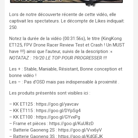
Lors de notre découverte récente de cette vidéo, elle
captivait les spectateurs. Le décompte de Likes indiquait:
250.
Notez la durée de la vidéo (00:31:56s), le titre (KingKong
ET125, FPV Drone Racer Review Test et Crash ! Un MUST
have !!!) ainsi que l’auteur, suivis de la description :«
NOTATAZ : 19/20 LE TOP POUR PROGRESSER !!!
Les + : Stable, Maniable, Résistant, Bonne conception et
bonne vidéo !
Les – : Pas d’OSD mais pas indispensable à proximité .
Les produits présentés sont visibles ici :
– KK ET125 : https://goo.gl/yavcav
– KK ET115 : https://goo.gl/DYpSg4
– KK ET100 : https://goo.gl/GYvxPg
– Frame et pièces : https://goo.gl/KuU8zD
– Batterie Gaoneng 2S : https://goo.gl/Vvx6yV
– Batterie Gaoneng 3S : https://goo.gl/KdGEJK