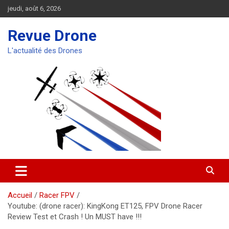
Aller
jeudi, août 6, 2026
au
contenu
Revue Drone
L'actualité des Drones
Accueil
Racer FPV
Youtube: (drone racer): KingKong ET125, FPV Drone Racer
Review Test et Crash ! Un MUST have !!!