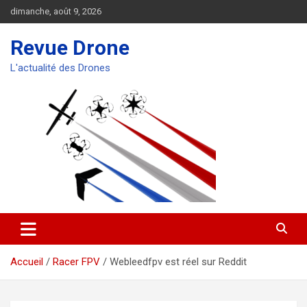
Aller
dimanche, août 9, 2026
au
contenu
Revue Drone
L'actualité des Drones
Accueil
Racer FPV
Webleedfpv est réel sur Reddit