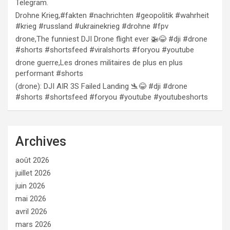
Telegram.
Drohne Krieg,#fakten #nachrichten #geopolitik #wahrheit
#krieg #russland #ukrainekrieg #drohne #fpv
drone,The funniest DJI Drone flight ever 🚁😂 #dji #drone
#shorts #shortsfeed #viralshorts #foryou #youtube
drone guerre,Les drones militaires de plus en plus
performant #shorts
(drone): DJI AIR 3S Failed Landing 🛬😂 #dji #drone
#shorts #shortsfeed #foryou #youtube #youtubeshorts
Archives
août 2026
juillet 2026
juin 2026
mai 2026
avril 2026
mars 2026