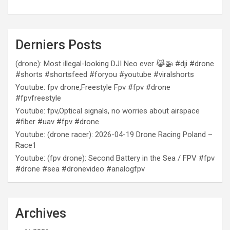
Derniers Posts
(drone): Most illegal-looking DJI Neo ever 😹🚁 #dji #drone
#shorts #shortsfeed #foryou #youtube #viralshorts
Youtube: fpv drone,Freestyle Fpv #fpv #drone
#fpvfreestyle
Youtube: fpv,Optical signals, no worries about airspace
#fiber #uav #fpv #drone
Youtube: (drone racer): 2026-04-19 Drone Racing Poland –
Race1
Youtube: (fpv drone): Second Battery in the Sea / FPV #fpv
#drone #sea #dronevideo #analogfpv
Archives