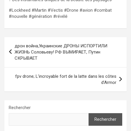
#Lockheed #Martin #Vectis #Drone #avion #combat
#nouvelle #génération #révélé
Navigation
дрон война,Украинские ДРОНЫ ИСПОРТИЛИ
de
ЖИЗНЬ Соловьеву! РФ ВЫМИРАЕТ, Путин
СКРЫВАЕТ
l’article
fpv drone; L’incroyable fort de la latte dans les côtes
d’Armor
Rechercher
Rechercher