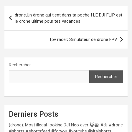
Navigation
drone,Un drone qui tient dans ta poche ! LE DJI FLIP est
de
le drone ultime pour tes vacances
l’article
fpv racer; Simulateur de drone FPV
Rechercher
Rechercher
Derniers Posts
(drone): Most illegal-looking DJI Neo ever 😹🚁 #dji #drone
#shorts #shortsfeed #foryou #youtube #viralshorts