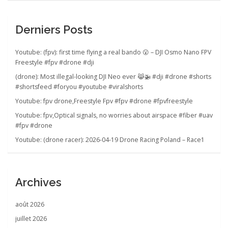
t
i
Derniers Posts
c
l
Youtube: (fpv): first time flying a real bando 😮 – DJI Osmo Nano FPV
e
Freestyle #fpv #drone #dji
(drone): Most illegal-looking DJI Neo ever 😹🚁 #dji #drone #shorts
#shortsfeed #foryou #youtube #viralshorts
Youtube: fpv drone,Freestyle Fpv #fpv #drone #fpvfreestyle
Youtube: fpv,Optical signals, no worries about airspace #fiber #uav
#fpv #drone
Youtube: (drone racer): 2026-04-19 Drone Racing Poland – Race1
Archives
août 2026
juillet 2026