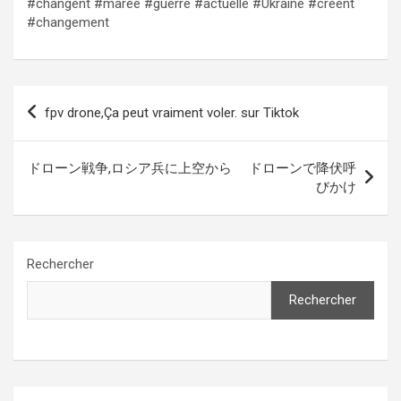
#changent #marée #guerre #actuelle #Ukraine #créent
#changement
Navigation
fpv drone,Ça peut vraiment voler. sur Tiktok
de
l’article
ドローン戦争,ロシア兵に上空から ドローンで降伏呼
びかけ
Rechercher
Rechercher