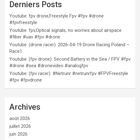
Derniers Posts
Youtube: fpv drone,Freestyle Fpv #fpv #drone
#fpvfreestyle
Youtube: fpv,Optical signals, no worries about airspace
#fiber #uav #fpv #drone
Youtube: (drone racer): 2026-04-19 Drone Racing Poland –
Race1
Youtube: (fpv drone): Second Battery in the Sea / FPV #fpv
#drone #sea #dronevideo #analogfpv
Youtube: (fpv racer): #Netrunr #netrunrfpv #FPVFreestyle
#fpv #fpvdrone
Archives
août 2026
juillet 2026
juin 2026