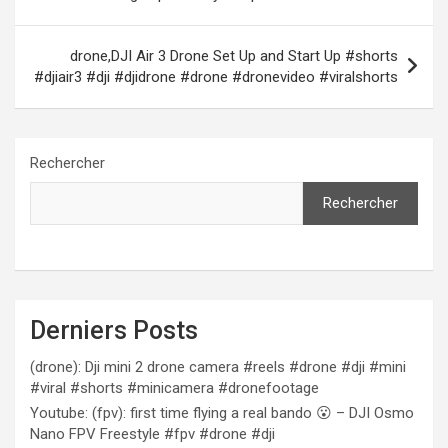
l’article
drone,DJI Air 3 Drone Set Up and Start Up #shorts
#djiair3 #dji #djidrone #drone #dronevideo #viralshorts
Rechercher
Rechercher
Derniers Posts
(drone): Dji mini 2 drone camera #reels #drone #dji #mini
#viral #shorts #minicamera #dronefootage
Youtube: (fpv): first time flying a real bando 😮 – DJI Osmo
Nano FPV Freestyle #fpv #drone #dji