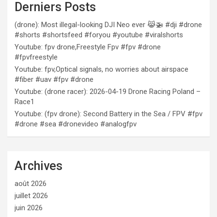
Derniers Posts
(drone): Most illegal-looking DJI Neo ever 😹🚁 #dji #drone
#shorts #shortsfeed #foryou #youtube #viralshorts
Youtube: fpv drone,Freestyle Fpv #fpv #drone
#fpvfreestyle
Youtube: fpv,Optical signals, no worries about airspace
#fiber #uav #fpv #drone
Youtube: (drone racer): 2026-04-19 Drone Racing Poland –
Race1
Youtube: (fpv drone): Second Battery in the Sea / FPV #fpv
#drone #sea #dronevideo #analogfpv
Archives
août 2026
juillet 2026
juin 2026