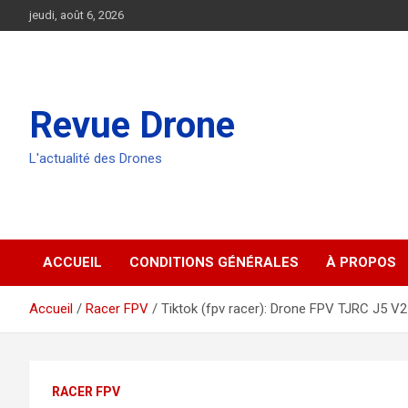
Aller
jeudi, août 6, 2026
au
contenu
Revue Drone
L'actualité des Drones
ACCUEIL
CONDITIONS GÉNÉRALES
À PROPOS
Accueil
Racer FPV
Tiktok (fpv racer): Drone FPV TJRC J5 V2
RACER FPV