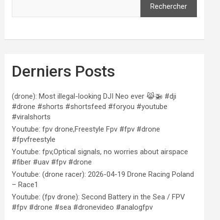
Rechercher
Derniers Posts
(drone): Most illegal-looking DJI Neo ever 😹🚁 #dji
#drone #shorts #shortsfeed #foryou #youtube
#viralshorts
Youtube: fpv drone,Freestyle Fpv #fpv #drone
#fpvfreestyle
Youtube: fpv,Optical signals, no worries about airspace
#fiber #uav #fpv #drone
Youtube: (drone racer): 2026-04-19 Drone Racing Poland
– Race1
Youtube: (fpv drone): Second Battery in the Sea / FPV
#fpv #drone #sea #dronevideo #analogfpv