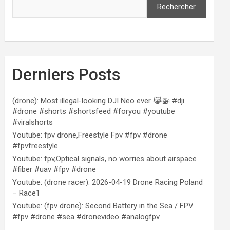
Rechercher
Derniers Posts
(drone): Most illegal-looking DJI Neo ever 😹🚁 #dji
#drone #shorts #shortsfeed #foryou #youtube
#viralshorts
Youtube: fpv drone,Freestyle Fpv #fpv #drone
#fpvfreestyle
Youtube: fpv,Optical signals, no worries about airspace
#fiber #uav #fpv #drone
Youtube: (drone racer): 2026-04-19 Drone Racing Poland
– Race1
Youtube: (fpv drone): Second Battery in the Sea / FPV
#fpv #drone #sea #dronevideo #analogfpv