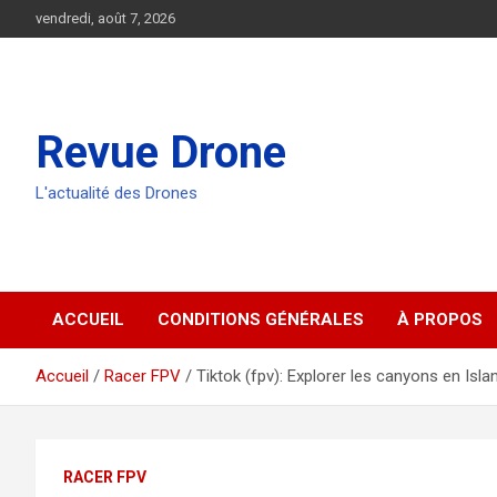
Aller
vendredi, août 7, 2026
au
contenu
Revue Drone
L'actualité des Drones
ACCUEIL
CONDITIONS GÉNÉRALES
À PROPOS
Accueil
Racer FPV
Tiktok (fpv): Explorer les canyons en Isla
RACER FPV