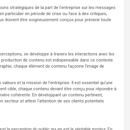
sions stratégiques de la part de l’entreprise sur les messages
 particulier en période de crise ou face à des critiques,
enus doivent être soigneusement conçus pour prévenir toute
erceptions, se développe à travers les interactions avec les
, la production de contenu est indispensable dans ce contexte.
nfographie, chaque élément de contenu façonne l’image de
 valeurs et la mission de l’entreprise. Il est essentiel qu’une
lient cible, chaque contenu devant être conçu pour répondre à
anière cohérente. En développant un contenu pertinent,
secteur et attirer l’attention de ses clients potentiels.
est la perception du public qui en est le véritable moteur. En