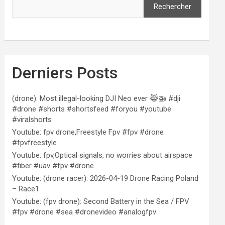
Rechercher
Derniers Posts
(drone): Most illegal-looking DJI Neo ever 😹🚁 #dji
#drone #shorts #shortsfeed #foryou #youtube
#viralshorts
Youtube: fpv drone,Freestyle Fpv #fpv #drone
#fpvfreestyle
Youtube: fpv,Optical signals, no worries about airspace
#fiber #uav #fpv #drone
Youtube: (drone racer): 2026-04-19 Drone Racing Poland
– Race1
Youtube: (fpv drone): Second Battery in the Sea / FPV
#fpv #drone #sea #dronevideo #analogfpv