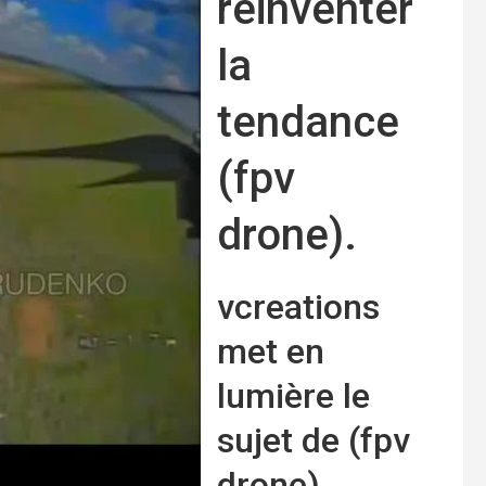
réinventer
la
tendance
(fpv
drone).
vcreations
met en
lumière le
sujet de (fpv
drone).