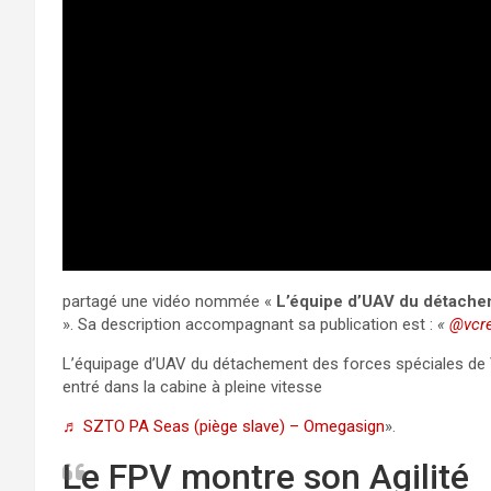
partagé une vidéo nommée «
L’équipe d’UAV du détachem
». Sa description accompagnant sa publication est :
«
@vcre
L’équipage d’UAV du détachement des forces spéciales de 
entré dans la cabine à pleine vitesse
♬ SZTO PA Seas (piège slave) – Omegasign
».
Le FPV montre son Agilité