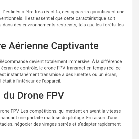
é. Destinés à être très réactifs, ces appareils garantissent une
ntionnels. Il est essentiel que cette caractéristique soit
 dans des environnements restreints, tels que les forêts, les
re Aérienne Captivante
 télécommandé devient totalement immersive. À la différence
n écran de contrôle, le drone FPV transmet en temps réel ce
e est instantanément transmise à des lunettes ou un écran,
tait à l’intérieur de l’appareil.
n du Drone FPV
one FPV. Les compétitions, qui mettent en avant la vitesse
mandant une parfaite maîtrise du pilotage. En raison d’une
bstacles, négocier des virages serrés et s’adapter rapidement