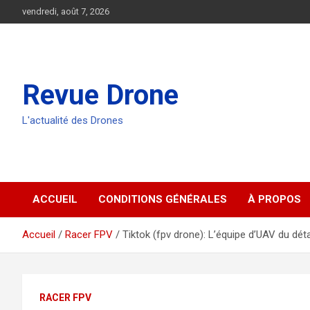
Aller
vendredi, août 7, 2026
au
contenu
Revue Drone
L'actualité des Drones
ACCUEIL
CONDITIONS GÉNÉRALES
À PROPOS
Accueil
Racer FPV
Tiktok (fpv drone): L’équipe d’UAV du dé
RACER FPV