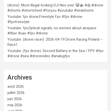
(drone): Most illegal-looking DJI Neo ever 😹🚁 #dji #drone
#shorts #shortsfeed #foryou #youtube #viralshorts
Youtube: fpv drone,Freestyle Fpv #fpv #drone
#fpvfreestyle
Youtube: fpv,Optical signals, no worries about airspace
#fiber #uav #fpv #drone
Youtube: (drone racer): 2026-04-19 Drone Racing Poland –
Race1
Youtube: (fpv drone): Second Battery in the Sea / FPV #fpv
#drone #sea #dronevideo #analogfpv
Archives
août 2026
juillet 2026
juin 2026
mai 2026