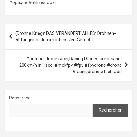
#optique #utilisés #par
Navigation
(Drohne Krieg): DAS VERÄNDERT ALLES: Drohnen-
de
Abfangeinheiten im intensiven Gefecht
l’article
Youtube: drone racer,Racing Drones are insane!
200km/h in 1sec. #mckfpv #fpv #fpvdrone #drone
#racingdrone #tech #drl
Rechercher
Rechercher