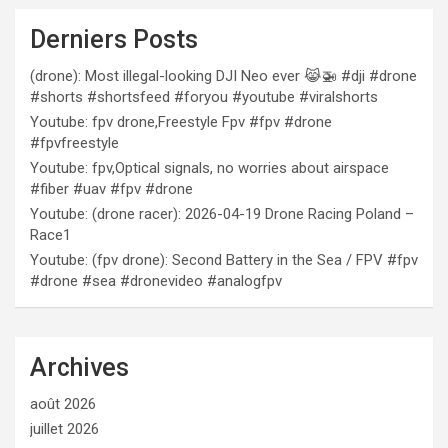
Derniers Posts
(drone): Most illegal-looking DJI Neo ever 😹🚁 #dji #drone
#shorts #shortsfeed #foryou #youtube #viralshorts
Youtube: fpv drone,Freestyle Fpv #fpv #drone
#fpvfreestyle
Youtube: fpv,Optical signals, no worries about airspace
#fiber #uav #fpv #drone
Youtube: (drone racer): 2026-04-19 Drone Racing Poland –
Race1
Youtube: (fpv drone): Second Battery in the Sea / FPV #fpv
#drone #sea #dronevideo #analogfpv
Archives
août 2026
juillet 2026