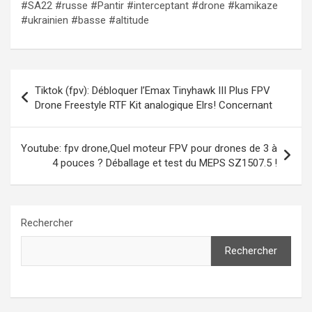
#SA22 #russe #Pantir #interceptant #drone #kamikaze
#ukrainien #basse #altitude
Navigation
Tiktok (fpv): Débloquer l’Emax Tinyhawk III Plus FPV
de
Drone Freestyle RTF Kit analogique Elrs! Concernant
l’article
Youtube: fpv drone,Quel moteur FPV pour drones de 3 à
4 pouces ? Déballage et test du MEPS SZ1507.5 !
Rechercher
Rechercher