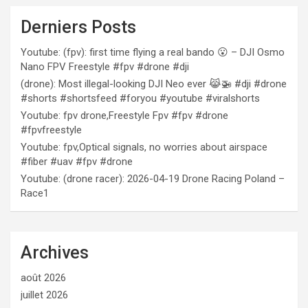
Derniers Posts
Youtube: (fpv): first time flying a real bando 😮 – DJI Osmo
Nano FPV Freestyle #fpv #drone #dji
(drone): Most illegal-looking DJI Neo ever 😹🚁 #dji #drone
#shorts #shortsfeed #foryou #youtube #viralshorts
Youtube: fpv drone,Freestyle Fpv #fpv #drone
#fpvfreestyle
Youtube: fpv,Optical signals, no worries about airspace
#fiber #uav #fpv #drone
Youtube: (drone racer): 2026-04-19 Drone Racing Poland –
Race1
Archives
août 2026
juillet 2026