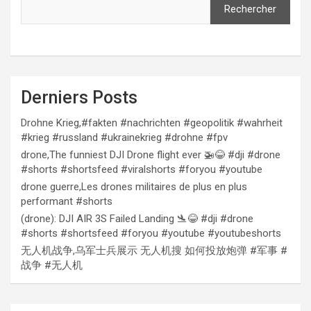
Rechercher
Derniers Posts
Drohne Krieg,#fakten #nachrichten #geopolitik #wahrheit
#krieg #russland #ukrainekrieg #drohne #fpv
drone,The funniest DJI Drone flight ever 🚁😂 #dji #drone
#shorts #shortsfeed #viralshorts #foryou #youtube
drone guerre,Les drones militaires de plus en plus
performant #shorts
(drone): DJI AIR 3S Failed Landing 🛬😂 #dji #drone
#shorts #shortsfeed #foryou #youtube #youtubeshorts
无人机战争,乌军士兵展示 无人机搜 如何投放炮弹 #军事 #
战争 #无人机