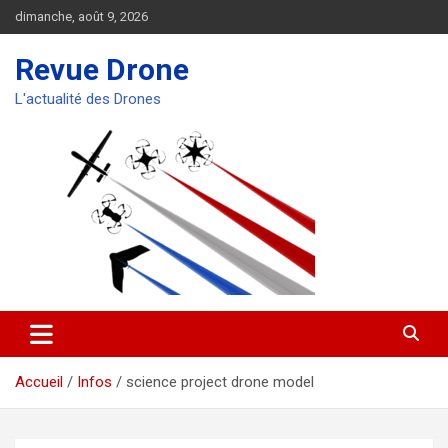
Aller
dimanche, août 9, 2026
au
contenu
Revue Drone
L'actualité des Drones
Accueil
Infos
science project drone model