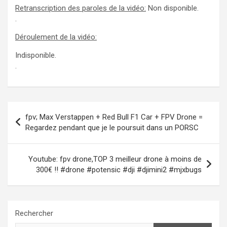
Retranscription des paroles de la vidéo:
Non disponible.
.
Déroulement de la vidéo:
Indisponible.
.
Navigation
fpv; Max Verstappen + Red Bull F1 Car + FPV Drone =
de
Regardez pendant que je le poursuit dans un PORSC
l’article
Youtube: fpv drone,TOP 3 meilleur drone à moins de
300€ !! #drone #potensic #dji #djimini2 #mjxbugs
Rechercher