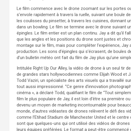
Le film commence avec le drone zoomant sur les portes ouve
s’envole rapidement à travers la ruelle, suivant une boule de
les coulisses du pinsetter, à travers les cuisines, donnant 
dans un bowling. Le film se termine avec le drone suivant u
épingles. Le film entier est un plan continu. Jay a dit qu’il f
que les angles et les positions du drone sont justes et chro
montage sur le film, mais pour compléter l’expérience, Jay 
production. Les sons d’épingles qui s’écrasent, de boules d
d’un bulletin météo ont fait du film de Jay plus qu’une simp
Intitulée Right Up Our Alley, la vidéo de drone à un seul tir de 
de grandes stars hollywoodiennes comme Elijah Wood et Ja
Todd Vaziri, un spécialiste des arts visuels qui a travaillé
tout aussi impressionné. ”Ce genre d’innovation photograph
cinéma », a déclaré Todd, qualifiant le film de “Tout simple
film le plus populaire de Jay, il est loin d’être sa première 
devenu un moyen de marketing incontournable pour beaucoup 
monde, d’autres vidéastes de drones relèvent le défi des v
comme l’Etihad Stadium de Manchester United et le centre 
sont que quelques-uns qui ont utilisé des vidéos de drones 
leurs équipes préférées. Le format a peut-être commencé 