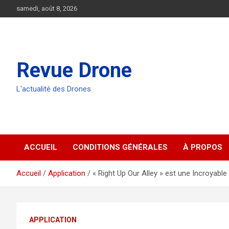
Aller
samedi, août 8, 2026
au
contenu
Revue Drone
L'actualité des Drones
ACCUEIL
CONDITIONS GÉNÉRALES
À PROPOS
Accueil
Application
« Right Up Our Alley » est une Incroyabl
APPLICATION