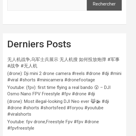
Rechercher
Derniers Posts
无人机战争,乌军士兵展示 无人机搜 如何投放炮弹 #军事
#战争 #无人机
(drone): Dji mini 2 drone camera #reels #drone #dji #mini
#viral #shorts #minicamera #dronefootage
Youtube: (fpv): first time flying a real bando 😮 – DJI
Osmo Nano FPV Freestyle #fpv #drone #dji
(drone): Most illegal-looking DJI Neo ever 😹🚁 #dji
#drone #shorts #shortsfeed #foryou #youtube
#viralshorts
Youtube: fpv drone,Freestyle Fpv #fpv #drone
#fpvfreestyle