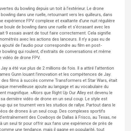
rtes du bowling depuis un toit à l’extérieur. Le drone
 bowling dans une ruelle, retournant vers les quilleurs, dans
une expérience FPV complexe et exaltante d’une nuit régulière
ne boule de bowling dans une ruelle et s’écrasant avec les
allait 9 essais avant de tout faire correctement. Cela signifie
nométrés avec les actions des lanceurs. Il n’y a pas eu de
a ajouté de l’audio pour correspondre au film en post-
e bowling qui roulent, d’extraits de conversations et même
le vidéo de drone FPV.
Jay a été vue plus de 2 millions de fois. Il a attiré l’attention
mes Gunn louant l’innovation et les compétences de Jay.
 sur des films à succès comme Transformers et Star Wars, était
ique merveilleuse ajoute au langage et au vocabulaire du
ment magnifique. »Alors que Right Up Our Alley est devenu le
ou sa dernière vidéo de drone en un seul coup. Le style est
qui se tournent vers les studios de rallye. Partout dans le
idéos de drones à un seul coup. Des complexes sportifs
d’entraînement des Cowboys de Dallas à Frisco, au Texas, ne
à un seul tir pour offrir aux fans une expérience de près de
comme une tendance, mais il gagne en popularité, tout