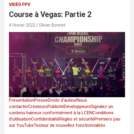
VIDÉO FPV
Course à Vegas: Partie 2
4 février 2022
Olivier Bonnet
Présentation
Presse
Droits d’auteur
Nous
contacter
Créateurs
Publicité
Développeurs
Signalez un
contenu haineux conformément à la LCEN
Conditions
d’utilisation
Confidentialité
Règles et sécurité
Premiers pas
sur YouTube
Testeur de nouvelles fonctionnalités