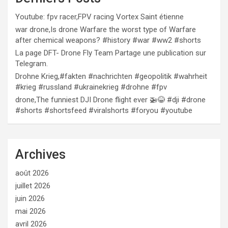
Youtube: fpv racer,FPV racing Vortex Saint étienne
war drone,Is drone Warfare the worst type of Warfare
after chemical weapons? #history #war #ww2 #shorts
La page DFT- Drone Fly Team Partage une publication sur
Telegram.
Drohne Krieg,#fakten #nachrichten #geopolitik #wahrheit
#krieg #russland #ukrainekrieg #drohne #fpv
drone,The funniest DJI Drone flight ever 🚁😂 #dji #drone
#shorts #shortsfeed #viralshorts #foryou #youtube
Archives
août 2026
juillet 2026
juin 2026
mai 2026
avril 2026