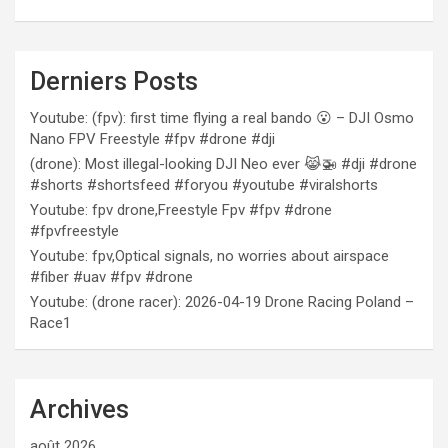
Derniers Posts
Youtube: (fpv): first time flying a real bando 😮 – DJI Osmo
Nano FPV Freestyle #fpv #drone #dji
(drone): Most illegal-looking DJI Neo ever 😹🚁 #dji #drone
#shorts #shortsfeed #foryou #youtube #viralshorts
Youtube: fpv drone,Freestyle Fpv #fpv #drone
#fpvfreestyle
Youtube: fpv,Optical signals, no worries about airspace
#fiber #uav #fpv #drone
Youtube: (drone racer): 2026-04-19 Drone Racing Poland –
Race1
Archives
août 2026