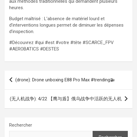
aux méthodes traditionnelles qui demandent plusieurs
heures.
Budget maîtrisé : L’absence de matériel lourd et
d’interventions longues permet de diminuer les dépenses
d’inspection.
#Découvrez #qui #est #votre #tête #SCARCE_FPV
#AEROBATICS #DESTES
Navigation
(drone): Drone unboxing E88 Pro Max #trending🚁
de
l’article
(无人机战争): 4/22 【鹰与盾】俄乌战争中活跃的无人机
Rechercher