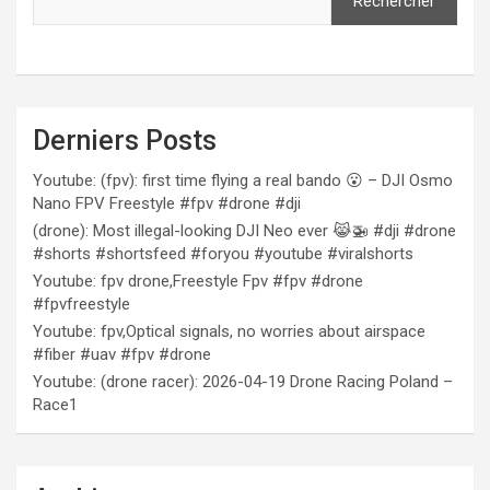
Rechercher
Derniers Posts
Youtube: (fpv): first time flying a real bando 😮 – DJI Osmo
Nano FPV Freestyle #fpv #drone #dji
(drone): Most illegal-looking DJI Neo ever 😹🚁 #dji #drone
#shorts #shortsfeed #foryou #youtube #viralshorts
Youtube: fpv drone,Freestyle Fpv #fpv #drone
#fpvfreestyle
Youtube: fpv,Optical signals, no worries about airspace
#fiber #uav #fpv #drone
Youtube: (drone racer): 2026-04-19 Drone Racing Poland –
Race1