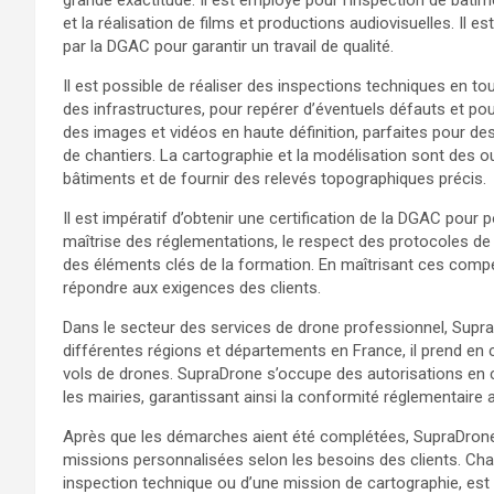
grande exactitude. Il est employé pour l’inspection de bâtime
et la réalisation de films et productions audiovisuelles. Il e
par la DGAC pour garantir un travail de qualité.
Il est possible de réaliser des inspections techniques en tou
des infrastructures, pour repérer d’éventuels défauts et po
des images et vidéos en haute définition, parfaites pour de
de chantiers. La cartographie et la modélisation sont des o
bâtiments et de fournir des relevés topographiques précis.
Il est impératif d’obtenir une certification de la DGAC pour
maîtrise des réglementations, le respect des protocoles de 
des éléments clés de la formation. En maîtrisant ces comp
répondre aux exigences des clients.
Dans le secteur des services de drone professionnel, SupraD
différentes régions et départements en France, il prend en
vols de drones. SupraDrone s’occupe des autorisations en c
les mairies, garantissant ainsi la conformité réglementaire
Après que les démarches aient été complétées, SupraDron
missions personnalisées selon les besoins des clients. Chaqu
inspection technique ou d’une mission de cartographie, est p