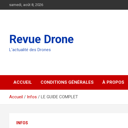
Aller
samedi, août 8, 2026
au
contenu
Revue Drone
L'actualité des Drones
ACCUEIL
CONDITIONS GÉNÉRALES
À PROPOS
Accueil
Infos
LE GUIDE COMPLET
INFOS