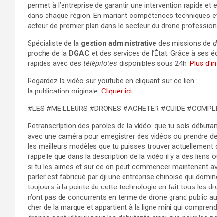
permet à l’entreprise de garantir une intervention rapide 
dans chaque région. En mariant compétences techniques e
acteur de premier plan dans le secteur du drone profession
Spécialiste de la
gestion administrative
des missions de
d
proche de la
DGAC
et des services de l’État. Grâce à ses é
rapides avec des
télépilotes
disponibles sous 24h.
Plus d’in
Regardez la vidéo sur youtube en cliquant sur ce lien :
la publication originale:
Cliquer ici
#LES #MEILLEURS #DRONES #ACHETER #GUIDE #COMPL
Retranscription des paroles de la vidéo:
que tu sois débutant ou un utilisateur avancé si tu envisages d’acheter un drone avec une caméra pour enregistrer des vidéos ou prendre des photos je vais t’expliquer à travers cette vidéo quels sont les meilleurs modèles que tu puisses trouver actuellement dans chaque gamme de prix avant de commencer je te rappelle que dans la description de la vidéo il y a des liens où tu pourras vérifier le prix de tous ces drones et les acheter si tu les aimes et sur ce on peut commencer maintenant avec la liste numéro 8 dji Mini 2 se le premier drone dont on va parler est fabriqué par dji une entreprise chinoise qui domine actuellement le marché des drones parce qu’elle est toujours à la pointe de cette technologie en fait tous les drones de cette liste sont fabriqués par DJ car je pense qu’ils n’ont pas de concurrents en terme de drone grand public aujourd’hui le DJ Mini 2 se est actuellement le drone le moins cher de la marque et appartient à la ligne mini qui comprend des drones de petite taille pesant moins de 250 g c’est ces drones sont idéaux pour les débutants ainsi que pour les personnes expérimentées qui recherchent des drones de petite taille facile à transporter et polyvalent car en raison de leur faible poids ils ne sont pas soumis à autant de régulation que les drones de plus grande taille le mini 2se est équipé d’une seule caméra avec un capteur SEMOS de 1/ 2,3 pouces et une ouverture f2.8 cette caméra est capable d’enregistrer des vidéos en résolution 2,7k jusqu’à 30 images par seconde ou 1080p jusqu’à 60 images par seconde avec un débit maximum de 40 MB par seconde il dispose également d’un zoom numérique 3 fois à 2,7k ou 4 fois à 1080p en ce qui concerne les photos il peut capturer des images d’une résolution allant jusqu’à 12 mgapixel avec une plage ISO comprise entre 100 et 3200 l’autonomie de la batterie peut atteindre 31 minutes ce qui est plus ou moins standard ce drone n’est compatible qu’avec le contrôur dji rcn1 qui se connecte à ton smartphone et lui confère une portée allant jusqu’à 10 km il ne dispose pas de capteur de détection d’obstacles ni de mode de suivi il ne peut donc être contrôlé que manuellement et il faut faire attention à ne pas aller l’écraser sur quoi que ce soit en conclusion le mini 2 se est le choix idéal pour un premier drone car il est beaucoup moins cher que les autres options et constitue un excellent moyen d’apprendre à voler sans avoir à dépenser trop de plus malgré sa petite taille et sa légèreté il est capable de résister à des vent