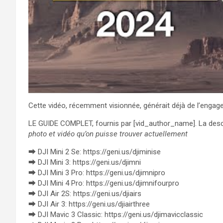
Cette vidéo, récemment visionnée, générait déjà de l’engage
LE GUIDE COMPLET, fournis par [vid_author_name]. La descr
photo et vidéo qu’on puisse trouver actuellement
⮕ DJI Mini 2 Se: https://geni.us/djiminise
⮕ DJI Mini 3: https://geni.us/djimni
⮕ DJI Mini 3 Pro: https://geni.us/djimnipro
⮕ DJI Mini 4 Pro: https://geni.us/djimnifourpro
⮕ DJI Air 2S: https://geni.us/djiairs
⮕ DJI Air 3: https://geni.us/djiairthree
⮕ DJI Mavic 3 Classic: https://geni.us/djimavicclassic