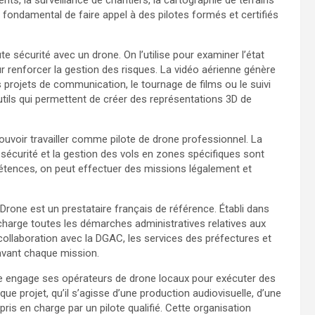
nts, la surveillance de chantiers, la cartographie de terrains
st fondamental de faire appel à des pilotes formés et certifiés
te sécurité avec un drone. On l’utilise pour examiner l’état
ur renforcer la gestion des risques. La vidéo aérienne génère
s projets de communication, le tournage de films ou le suivi
utils qui permettent de créer des représentations 3D de
 pouvoir travailler comme pilote de drone professionnel. La
sécurité et la gestion des vols en zones spécifiques sont
étences, on peut effectuer des missions légalement et
rone est un prestataire français de référence. Établi dans
 charge toutes les démarches administratives relatives aux
ollaboration avec la DGAC, les services des préfectures et
 avant chaque mission.
e engage ses opérateurs de drone locaux pour exécuter des
e projet, qu’il s’agisse d’une production audiovisuelle, d’une
ris en charge par un pilote qualifié. Cette organisation