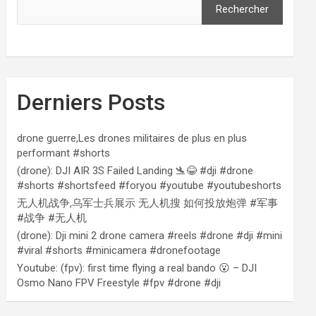
Rechercher
Derniers Posts
drone guerre,Les drones militaires de plus en plus
performant #shorts
(drone): DJI AIR 3S Failed Landing 🛬😂 #dji #drone
#shorts #shortsfeed #foryou #youtube #youtubeshorts
无人机战争,乌军士兵展示 无人机搜 如何投放炮弹 #军事
#战争 #无人机
(drone): Dji mini 2 drone camera #reels #drone #dji #mini
#viral #shorts #minicamera #dronefootage
Youtube: (fpv): first time flying a real bando 😮 – DJI
Osmo Nano FPV Freestyle #fpv #drone #dji