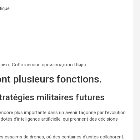
tique
а Авито Собственное производство Широ…
ont plusieurs fonctions.
ratégies militaires futures
encore plus importante dans un avenir façonné par l’évolution
és d’intelligence artificielle, qui prennent des décisions
des essaims de drones, où des centaines d’unités collaborent.