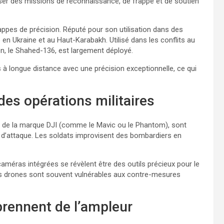
iser des missions de reconnaissance, de frappe et de soutien
ppes de précision. Réputé pour son utilisation dans des
 en Ukraine et au Haut-Karabakh. Utilisé dans les conflits au
en, le Shahed-136, est largement déployé.
 à longue distance avec une précision exceptionnelle, ce qui
 des opérations militaires
 de la marque DJI (comme le Mavic ou le Phantom), sont
’attaque. Les soldats improvisent des bombardiers en
es caméras intégrées se révèlent être des outils précieux pour le
, ces drones sont souvent vulnérables aux contre-mesures
rennent de l’ampleur