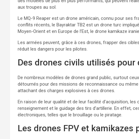
des modèles de plus en plus performants, qui peuvent réal
aux troupes au sol.
Le MQ-9 Reaper est un drone américain, connu pour ses fra
conflits récents, le Bayraktar TB2 est un drone turc impliqué
Moyen-Orient et en Europe de l’Est, le drone kamikaze irani
Les armées peuvent, grâce à ces drones, frapper des cibles
réduit les dangers pour les pilotes.
Des drones civils utilisés pour
De nombreux modèles de drones grand public, surtout ceux
détournés pour des missions de reconnaissance ou même d
attachant des charges explosives à ces drones.
En raison de leur qualité et de leur facilité d’acquisition, l
renseignement et le guidage des tirs d’artillerie. En effet
électroniques, telles que le brouillage ou le piratage.
Les drones FPV et kamikazes p