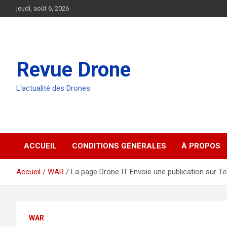
Aller
jeudi, août 6, 2026
au
contenu
Revue Drone
L'actualité des Drones
ACCUEIL
CONDITIONS GÉNÉRALES
À PROPOS
Accueil
WAR
La page Drone IT Envoie une publication sur T
WAR