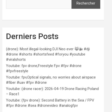
Rechercher
Derniers Posts
(drone): Most illegal-looking DJI Neo ever 😹🚁 #dji
#drone #shorts #shortsfeed #foryou #youtube
#viralshorts
Youtube: fpv drone,Freestyle Fpv #fpv #drone
#fpvfreestyle
Youtube: fpv,Optical signals, no worries about airspace
#fiber #uav #fpv #drone
Youtube: (drone racer): 2026-04-19 Drone Racing Poland
– Race1
Youtube: (fpv drone): Second Battery in the Sea / FPV
#fpv #drone #sea #dronevideo #analogfpv