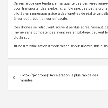
On remarque une tendance marquante ces dernières années :
pour transporter des explosifs. En Ukraine, ces petits dro
pilotés en immersion grâce à des lunettes de réalité virtue
à leur coût réduit et leur efficacité.
Ces drones se retrouvent souvent perdus après l’assaut, car
même sans compétences avancées en pilotage, peuvent les uti
d’utilisation.
#Une #réinitialisation #modernisée #pour #Mavic #déjà #
Navigation
Tiktok (fpv drone): Accélération la plus rapide des
de
mondes
l’article