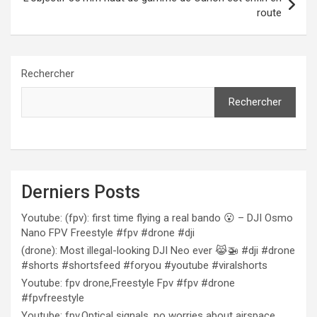
route
Rechercher
Rechercher
Derniers Posts
Youtube: (fpv): first time flying a real bando 😮 – DJI Osmo
Nano FPV Freestyle #fpv #drone #dji
(drone): Most illegal-looking DJI Neo ever 😹🚁 #dji #drone
#shorts #shortsfeed #foryou #youtube #viralshorts
Youtube: fpv drone,Freestyle Fpv #fpv #drone
#fpvfreestyle
Youtube: fpv,Optical signals, no worries about airspace