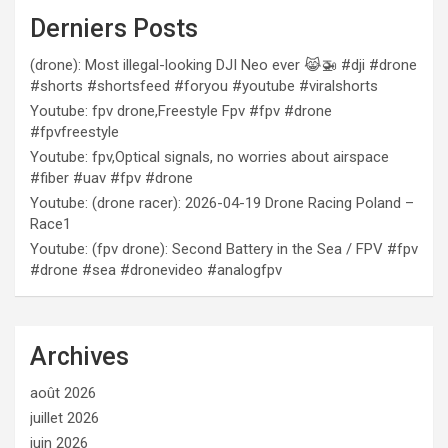
Derniers Posts
(drone): Most illegal-looking DJI Neo ever 😹🚁 #dji #drone
#shorts #shortsfeed #foryou #youtube #viralshorts
Youtube: fpv drone,Freestyle Fpv #fpv #drone
#fpvfreestyle
Youtube: fpv,Optical signals, no worries about airspace
#fiber #uav #fpv #drone
Youtube: (drone racer): 2026-04-19 Drone Racing Poland –
Race1
Youtube: (fpv drone): Second Battery in the Sea / FPV #fpv
#drone #sea #dronevideo #analogfpv
Archives
août 2026
juillet 2026
juin 2026