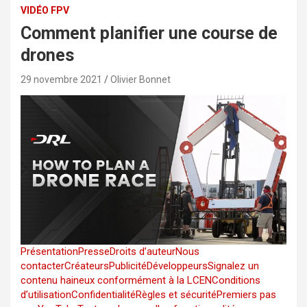
VIDÉO FPV
Comment planifier une course de
drones
29 novembre 2021
Olivier Bonnet
Présentation
Presse
Droits d’auteur
Nous
contacter
Créateurs
Publicité
Développeurs
Signalez un
contenu haineux conformément à la LCEN
Conditions
d’utilisation
Confidentialité
Règles et sécurité
Premiers pas