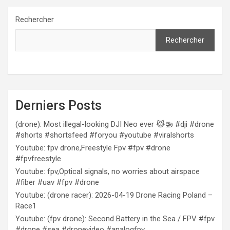
Rechercher
Rechercher
Derniers Posts
(drone): Most illegal-looking DJI Neo ever 😹🚁 #dji #drone
#shorts #shortsfeed #foryou #youtube #viralshorts
Youtube: fpv drone,Freestyle Fpv #fpv #drone
#fpvfreestyle
Youtube: fpv,Optical signals, no worries about airspace
#fiber #uav #fpv #drone
Youtube: (drone racer): 2026-04-19 Drone Racing Poland –
Race1
Youtube: (fpv drone): Second Battery in the Sea / FPV #fpv
#drone #sea #dronevideo #analogfpv