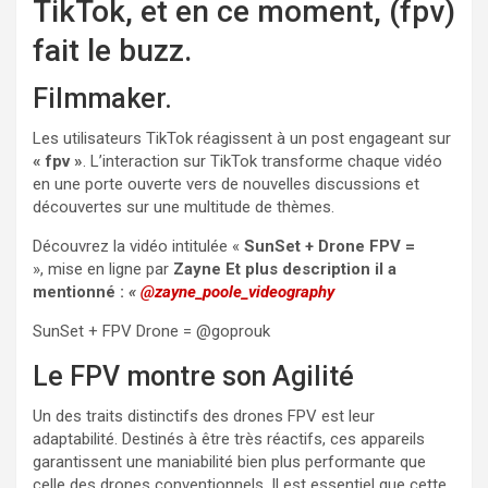
TikTok, et en ce moment, (fpv)
fait le buzz.
Filmmaker.
Les utilisateurs TikTok réagissent à un post engageant sur
« fpv »
. L’interaction sur TikTok transforme chaque vidéo
en une porte ouverte vers de nouvelles discussions et
découvertes sur une multitude de thèmes.
Découvrez la vidéo intitulée «
SunSet + Drone FPV =
», mise en ligne par
Zayne Et plus description il a
mentionné :
«
@zayne_poole_videography
SunSet + FPV Drone = @goprouk
Le FPV montre son Agilité
Un des traits distinctifs des drones FPV est leur
adaptabilité. Destinés à être très réactifs, ces appareils
garantissent une maniabilité bien plus performante que
celle des drones conventionnels. Il est essentiel que cette