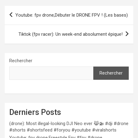
Navigation
Youtube: fpv drone,Débuter le DRONE FPV ! (Les bases)
de
l’article
Tiktok (fpv racer): Un week-end absolument épique!
Rechercher
Rechercher
Derniers Posts
(drone): Most illegal-looking DJI Neo ever 😹🚁 #dji #drone
#shorts #shortsfeed #foryou #youtube #viralshorts
Youtube: fpv drone,Freestyle Fpv #fpv #drone