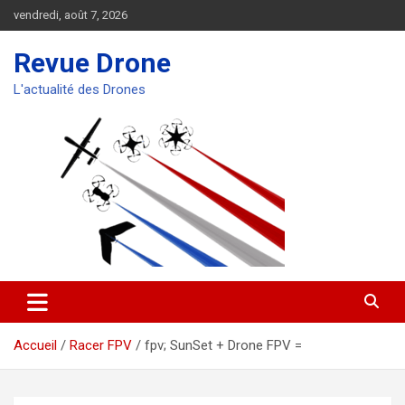
Aller
vendredi, août 7, 2026
au
contenu
Revue Drone
L'actualité des Drones
Accueil
Racer FPV
fpv; SunSet + Drone FPV =