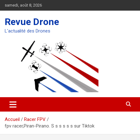
Aller
samedi, août 8, 2026
au
contenu
Revue Drone
L'actualité des Drones
Accueil
Racer FPV
fpv racer,Piran-Pirano. S s s s s s sur Tiktok