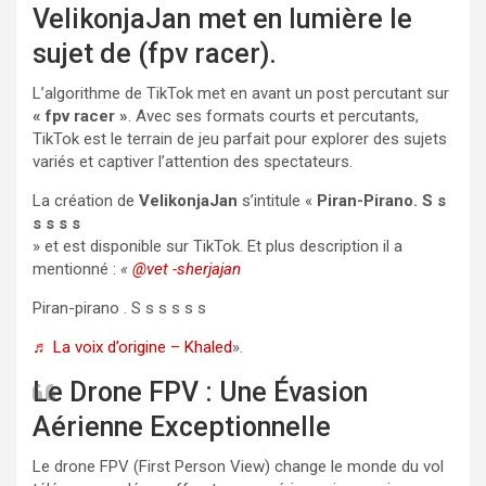
VelikonjaJan met en lumière le
sujet de (fpv racer).
L’algorithme de TikTok met en avant un post percutant sur
« fpv racer »
. Avec ses formats courts et percutants,
TikTok est le terrain de jeu parfait pour explorer des sujets
variés et captiver l’attention des spectateurs.
La création de
VelikonjaJan
s’intitule «
Piran-Pirano. S s
s s s s
» et est disponible sur TikTok. Et plus description il a
mentionné :
«
@vet -sherjajan
Piran-pirano
. S s s s s s
♬ La voix d’origine – Khaled
».
Le Drone FPV : Une Évasion
Aérienne Exceptionnelle
Le drone FPV (First Person View) change le monde du vol