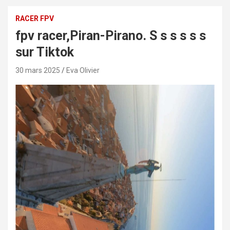
RACER FPV
fpv racer,Piran-Pirano. S s s s s s
sur Tiktok
30 mars 2025
Eva Olivier