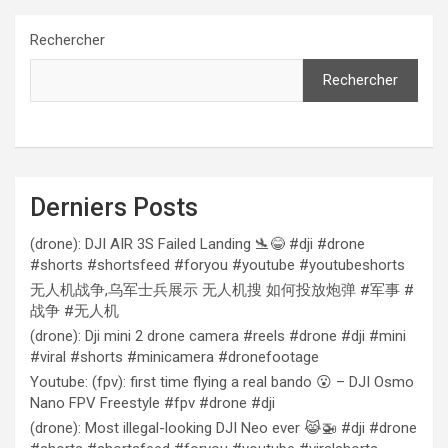
Rechercher
Rechercher
Derniers Posts
(drone): DJI AIR 3S Failed Landing 🛬😂 #dji #drone
#shorts #shortsfeed #foryou #youtube #youtubeshorts
无人机战争,乌军士兵展示 无人机搜 如何投放炮弹 #军事 #
战争 #无人机
(drone): Dji mini 2 drone camera #reels #drone #dji #mini
#viral #shorts #minicamera #dronefootage
Youtube: (fpv): first time flying a real bando 😮 – DJI Osmo
Nano FPV Freestyle #fpv #drone #dji
(drone): Most illegal-looking DJI Neo ever 😹🚁 #dji #drone